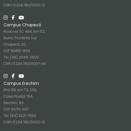
CNPJ: 11.234.780/0003-12
Campus Chapecó
Rodovia SC 484, km 02,
Bairro Fronteira Sul,
Chapecó, SC
CEP 89815-899
Tel. (49) 2049-2600
CNPJ 11.234.780/0007-46
Campus Erechim
ERS 135, km 72, 200,
Caixa Postal 764,
Erechim, RS
CEP 99710-557
Tel. (54) 3321-7050
CNPJ 11.234.780/0002-31