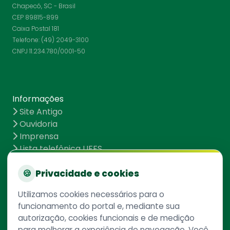
Chapecó, SC - Brasil
CEP 89815-899
Caixa Postal 181
Telefone: (49) 2049-3100
CNPJ 11.234.780/0001-50
Informações
Site Antigo
Ouvidoria
Imprensa
Lista telefônica UFFS
Dados abertos
UFFS contra o Aedes
🍪
Privacidade e cookies
Mapa do site
Utilizamos cookies necessários para o
funcionamento do portal e, mediante sua
autorização, cookies funcionais e de medição
Redes Sociais
para melhorar a experiência de navegação. Você