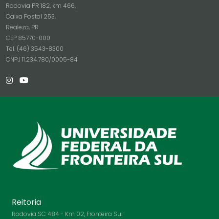
Rodovia PR 182, km 466,
Caixa Postal 253,
Realeza, PR
CEP 85770-000
Tel. (46) 3543-8300
CNPJ 11.234.780/0005-84
Reitoria
Rodovia SC 484 - Km 02, Fronteira Sul