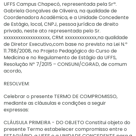
UFFS Campus Chapecó, representada pela Srª.
Gabriela Gonçalves de Oliveira, na qualidade de
Coordenadora Acadêmica, e a Unidade Concedente
de Estágio, local, CNPJ, pessoa jurídica de direito
privado, neste ato representada pelo Sr.
xxxxxxxxxxxxxxxxxxx, CRM: xxxxxxxxxxxxx,na qualidade
de Diretor Executivo,com base no previsto na Lei N.º
11.788/2008, no Projeto Pedagógico do Curso de
Medicina e no Regulamento de Estágio da UFFS,
Resolução Nº 7/2015 – CONSUNI/CGRAD, de comum
acordo,
RESOLVEM:
Celebrar o presente TERMO DE COMPROMISSO,
mediante as cláusulas e condições a seguir
expressas:
CLÁUSULA PRIMEIRA - DO OBJETO Constitui objeto do
presente Termo estabelecer compromisso entre o
ESTAGIÁRIO, a UFFS e a UNIDADE CONCEDENTE para a