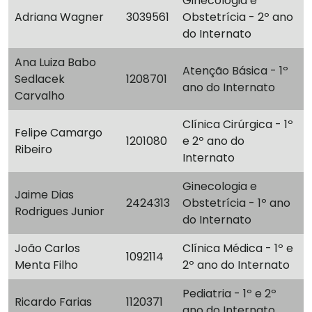
Ginecologia e
Adriana Wagner
3039561
Obstetrícia - 2º ano
do Internato
Ana Luiza Babo
Atenção Básica - 1º
Sedlacek
1208701
ano do Internato
Carvalho
Clínica Cirúrgica - 1º
Felipe Camargo
1201080
e 2º ano do
Ribeiro
Internato
Ginecologia e
Jaime Dias
2424313
Obstetrícia - 1º ano
Rodrigues Junior
do Internato
João Carlos
Clínica Médica - 1º e
1092114
Menta Filho
2º ano do Internato
Pediatria - 1º e 2º
Ricardo Farias
1120371
ano do Internato