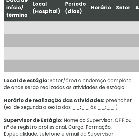
Data de
Local
Período
início/
Horário
Setor
A
(Hospital)
(dias)
término
Local de estágio:
Setor/área e endereço completo
de onde serão realizadas as atividades de estágio
Horário de realização das Atividades:
preencher
(ex: de segunda a sexta das __:__ às __:__ )
Supervisor de Estágio:
Nome do Supervisor, CPF ou
n° de registro profissional, Cargo, Formação,
Especialidade, telefone e email do Supervisor