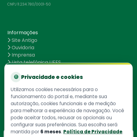
CNPJ 11.234.780/0001-50
Informações
Site Antigo
Ouvidoria
Imprensa
Lista telefônica UFFS
Dados abertos
UFFS contra o Aedes
🍪
Privacidade e cookies
Mapa do site
Utilizamos cookies necessários para o
funcionamento do portal e, mediante sua
autorização, cookies funcionais e de medição
Redes Sociais
para melhorar a experiência de navegação. Você
pode aceitar todos, recusar os opcionais ou
configurar suas preferências. Sua escolha será
mantida por
6 meses
.
Política de Privacidade
.