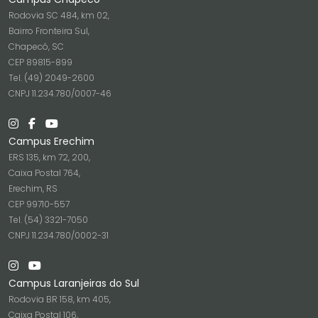
Rodovia SC 484, km 02,
Bairro Fronteira Sul,
Chapecó, SC
CEP 89815-899
Tel. (49) 2049-2600
CNPJ 11.234.780/0007-46
Campus Erechim
ERS 135, km 72, 200,
Caixa Postal 764,
Erechim, RS
CEP 99710-557
Tel. (54) 3321-7050
CNPJ 11.234.780/0002-31
Campus Laranjeiras do Sul
Rodovia BR 158, km 405,
Caixa Postal 106,