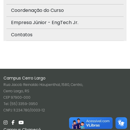
Coordenação do Curso
Empresa Júnior - EngTech Jr.
Contatos
Campus Cerro Largo
Rua Jacob Reinaldo Haupenthal, 1580, Centro,
Cerro Largo, RS
CEP 97900-000
Tel. (55) 3359-3950
CNPJ: 11.234.780/0003-12
Campus Chapecó