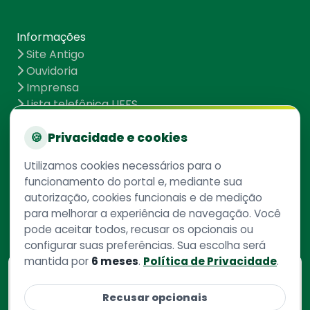
Informações
Site Antigo
Ouvidoria
Imprensa
Lista telefônica UFFS
Dados abertos
UFFS contra o Aedes
🍪
Privacidade e cookies
Mapa do site
Utilizamos cookies necessários para o
funcionamento do portal e, mediante sua
autorização, cookies funcionais e de medição
Redes Sociais
para melhorar a experiência de navegação. Você
pode aceitar todos, recusar os opcionais ou
configurar suas preferências. Sua escolha será
mantida por
6 meses
.
Política de Privacidade
.
Consulte aqui
o cadastro da instituição no
Recusar opcionais
Sistema e-Mec