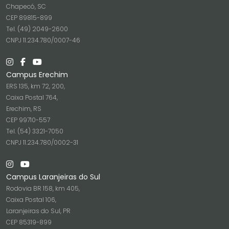
Chapecó, SC
CEP 89815-899
Tel. (49) 2049-2600
CNPJ 11.234.780/0007-46
Campus Erechim
ERS 135, km 72, 200,
Caixa Postal 764,
Erechim, RS
CEP 99710-557
Tel. (54) 3321-7050
CNPJ 11.234.780/0002-31
Campus Laranjeiras do Sul
Rodovia BR 158, km 405,
Caixa Postal 106,
Laranjeiras do Sul, PR
CEP 85319-899