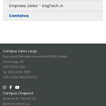
Empresa Júnior - EngTech Jr.
Contatos
Campus Cerro Largo
Rua Jacob Reinaldo Haupenthal, 1580, Centro,
Cerro Largo, RS
CEP 97900-000
Tel. (55) 3359-3950
CNPJ: 11.234.780/0003-12
Campus Chapecó
Rodovia SC 484, km 02,
Bairro Fronteira Sul,