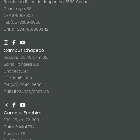
Rua Jacob Reinaldo Haupenthal, 1580, Centro,
Cerro Largo, RS
CEP 97900-000
Tel. (55) 3359-3950
CNPJ: 11.234.780/0003-12
Campus Chapecó
Rodovia SC 484, km 02,
Bairro Fronteira Sul,
Chapecó, SC
CEP 89815-899
Tel. (49) 2049-2600
CNPJ 11.234.780/0007-46
Campus Erechim
ERS 135, km 72, 200,
Caixa Postal 764,
Erechim, RS