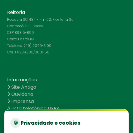
Reitoria
Rodovia SC 484 - Km 02, Fronteira Sul
Chapecó, SC - Brasil
CEP 89815-899
Caixa Postal 181
Telefone: (49) 2049-3100
CNPJ 11.234.780/0001-50
Informações
Site Antigo
Ouvidoria
Imprensa
Lista telefônica UFFS
Dados abertos
UFFS contra o Aedes
🍪
Privacidade e cookies
Mapa do site