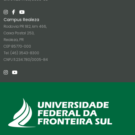
Campus Realeza
Rodovia PR 182, km 466,
Caixa Postal 253,
Realeza, PR
CEP 85770-000
Tel. (46) 3543-8300
CNPJ 11.234.780/0005-84