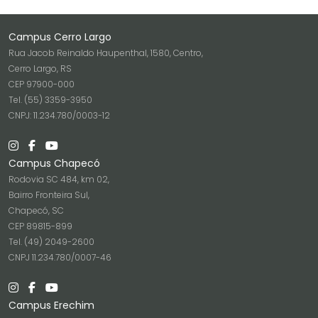
Campus Cerro Largo
Rua Jacob Reinaldo Haupenthal, 1580, Centro,
Cerro Largo, RS
CEP 97900-000
Tel. (55) 3359-3950
CNPJ: 11.234.780/0003-12
Campus Chapecó
Rodovia SC 484, km 02,
Bairro Fronteira Sul,
Chapecó, SC
CEP 89815-899
Tel. (49) 2049-2600
CNPJ 11.234.780/0007-46
Campus Erechim