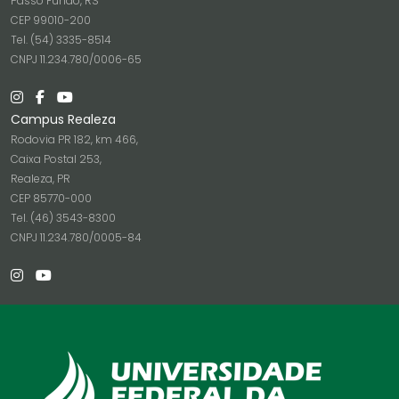
Passo Fundo, RS
CEP 99010-200
Tel. (54) 3335-8514
CNPJ 11.234.780/0006-65
Campus Realeza
Rodovia PR 182, km 466,
Caixa Postal 253,
Realeza, PR
CEP 85770-000
Tel. (46) 3543-8300
CNPJ 11.234.780/0005-84