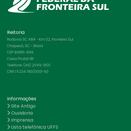
Reitoria
Rodovia SC 484 - Km 02, Fronteira Sul
Chapecó, SC - Brasil
CEP 89815-899
Caixa Postal 181
Telefone: (49) 2049-3100
CNPJ 11.234.780/0001-50
Informações
Site Antigo
Ouvidoria
Imprensa
Lista telefônica UFFS