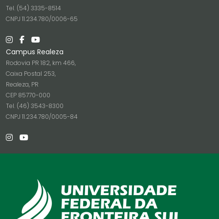
Tel. (54) 3335-8514
CNPJ 11.234.780/0006-65
Campus Realeza
Rodovia PR 182, km 466,
Caixa Postal 253,
Realeza, PR
CEP 85770-000
Tel. (46) 3543-8300
CNPJ 11.234.780/0005-84