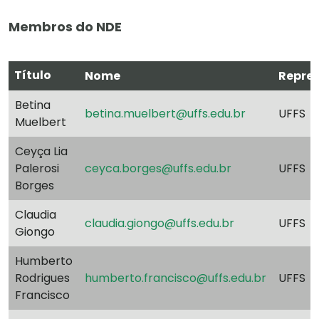
Membros do NDE
Título
Nome
Repre
Betina
betina.muelbert@uffs.edu.br
UFFS
Muelbert
Ceyça Lia
Palerosi
ceyca.borges@uffs.edu.br
UFFS
Borges
Claudia
claudia.giongo@uffs.edu.br
UFFS
Giongo
Humberto
Rodrigues
humberto.francisco@uffs.edu.br
UFFS
Francisco