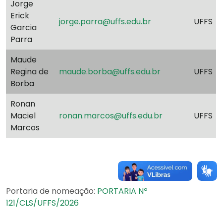
Jorge
Erick
jorge.parra@uffs.edu.br
UFFS
Garcia
Parra
Maude
Regina de
maude.borba@uffs.edu.br
UFFS
Borba
Ronan
Maciel
ronan.marcos@uffs.edu.br
UFFS
Marcos
Portaria de nomeação:
PORTARIA Nº
121/CLS/UFFS/2026