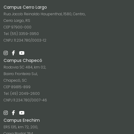
Campus Cerro Largo
Rua Jacob Reinaldo Haupenthal, 1580, Centro,
Cerro Largo, RS
CEP 97900-000
Tel. (55) 3359-3950
CNPJ: 11.234.780/0003-12
Campus Chapecó
Rodovia SC 484, km 02,
Bairro Fronteira Sul,
Chapecó, SC
CEP 89815-899
Tel. (49) 2049-2600
CNPJ 11.234.780/0007-46
Campus Erechim
ERS 135, km 72, 200,
Caixa Postal 764,