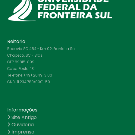
Reitoria
Rodovia SC 484 - Km 02, Fronteira Sul
Chapecó, SC - Brasil
CEP 89815-899
Caixa Postal 181
Telefone: (49) 2049-3100
CNPJ 11.234.780/0001-50
Informações
Site Antigo
Ouvidoria
Imprensa