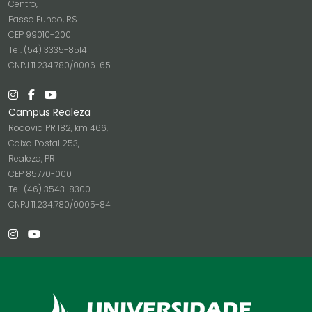
Centro,
Passo Fundo, RS
CEP 99010-200
Tel. (54) 3335-8514
CNPJ 11.234.780/0006-65
Campus Realeza
Rodovia PR 182, km 466,
Caixa Postal 253,
Realeza, PR
CEP 85770-000
Tel. (46) 3543-8300
CNPJ 11.234.780/0005-84