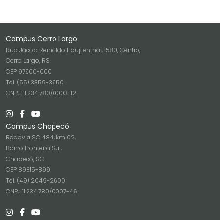
Campus Cerro Largo
Rua Jacob Reinaldo Haupenthal, 1580, Centro,
Cerro Largo, RS
CEP 97900-000
Tel. (55) 3359-3950
CNPJ: 11.234.780/0003-12
Campus Chapecó
Rodovia SC 484, km 02,
Bairro Fronteira Sul,
Chapecó, SC
CEP 89815-899
Tel. (49) 2049-2600
CNPJ 11.234.780/0007-46