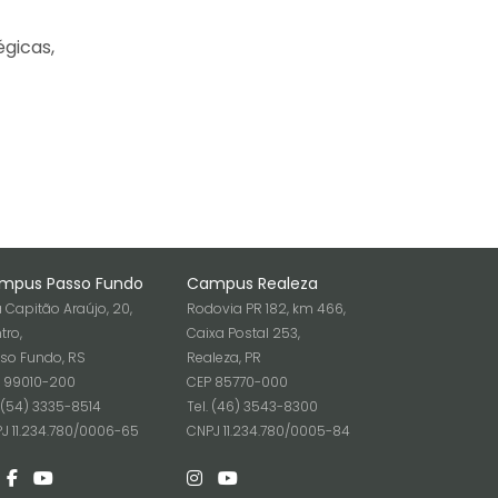
gicas,
mpus Passo Fundo
Campus Realeza
 Capitão Araújo, 20,
Rodovia PR 182, km 466,
tro,
Caixa Postal 253,
so Fundo, RS
Realeza, PR
 99010-200
CEP 85770-000
. (54) 3335-8514
Tel. (46) 3543-8300
J 11.234.780/0006-65
CNPJ 11.234.780/0005-84