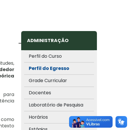
ADMINISTRAÇÃO
Perfil do Curso
tudes,
Perfil do Egresso
ndedor
eórica
Grade Curricular
Docentes
a para
tência
Laboratório de Pesquisa
Horários
s como
ntexto
Estágios