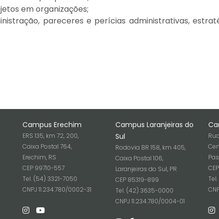
ojetos em organizações;
istração, pareceres e perícias administrativas, estraté
Campus Erechim
Campus Laranjeiras do
Ca
ERS 135, km 72, 200,
Sul
Rua
Caixa Postal 764,
Cen
Rodovia BR 158, km 405,
Erechim, RS
Pas
Caixa Postal 106,
CEP 99710-557
CEP
Laranjeiras do Sul, PR
Tel. (54) 3321-7050
Tel
CEP 85319-899
6
CNPJ 11.234.780/0002-31
CNP
Tel. (42) 3635-0000
CNPJ 11.234.780/0004-01