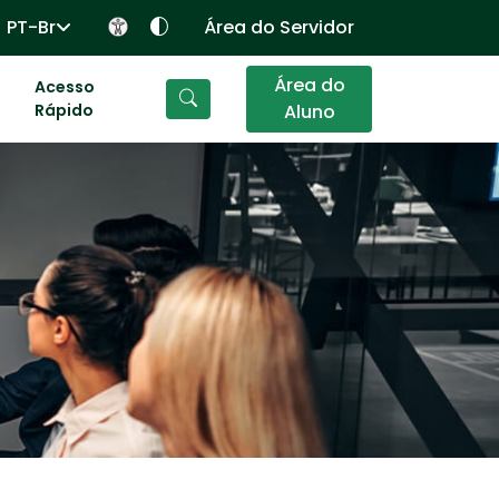
PT-Br
Área do Servidor
Área do
Acesso
Rápido
Aluno