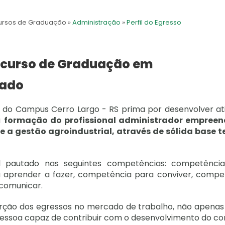
ursos de Graduação
»
Administração
»
Perfil do Egresso
o curso de Graduação em
lado
do Campus Cerro Largo - RS prima por desenvolver ati
a
formação do profissional administrador empree
e a gestão agroindustrial, através de sólida base t
fil pautado nas seguintes competências: competênci
 aprender a fazer, competência para conviver, compe
 comunicar.
erção dos egressos no mercado de trabalho, não apena
 pessoa capaz de contribuir com o desenvolvimento do co