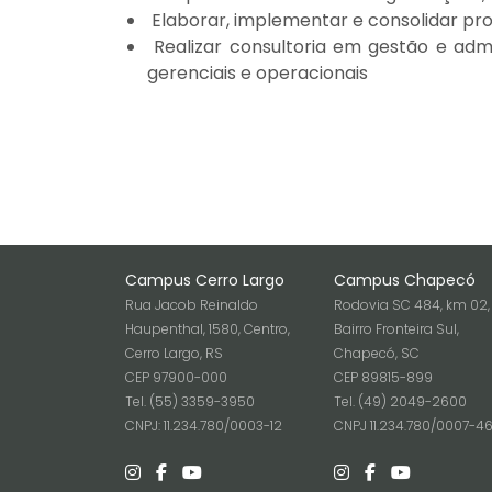
Elaborar, implementar e consolidar pr
Realizar consultoria em gestão e admin
gerenciais e operacionais
Campus Cerro Largo
Campus Chapecó
Rua Jacob Reinaldo
Rodovia SC 484, km 02,
Haupenthal, 1580, Centro,
Bairro Fronteira Sul,
Cerro Largo, RS
Chapecó, SC
CEP 97900-000
CEP 89815-899
Tel. (55) 3359-3950
Tel. (49) 2049-2600
CNPJ: 11.234.780/0003-12
CNPJ 11.234.780/0007-4