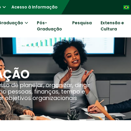
o
Acesso à Informação
Graduação
Pós-
Pesquisa
Extensão e
Graduação
Cultura
AÇÃO
o de planejar, organizar, dirigir
omo pessoas, finanças, tempo e
r objetivos organizacionais