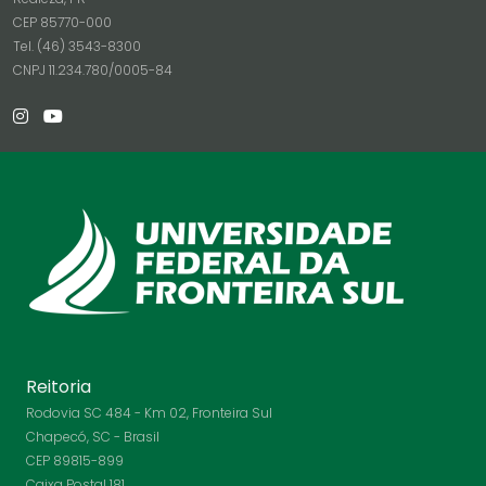
CEP 85770-000
Tel. (46) 3543-8300
CNPJ 11.234.780/0005-84
Reitoria
Rodovia SC 484 - Km 02, Fronteira Sul
Chapecó, SC - Brasil
CEP 89815-899
Caixa Postal 181