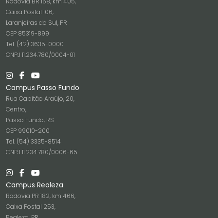
Rodovia BR 158, km 405,
Caixa Postal 106,
Laranjeiras do Sul, PR
CEP 85319-899
Tel. (42) 3635-0000
CNPJ 11.234.780/0004-01
Campus Passo Fundo
Rua Capitão Araújo, 20,
Centro,
Passo Fundo, RS
CEP 99010-200
Tel. (54) 3335-8514
CNPJ 11.234.780/0006-65
Campus Realeza
Rodovia PR 182, km 466,
Caixa Postal 253,
Realeza, PR