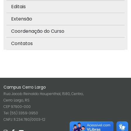
Editais
Extensão
Coordenação do Curso
Contatos
Campus Cerro Largo
Rua Jacob Reinaldo Haupenthal, 1580, Centro,
Cerro Largo, RS
CEP 97900-000
Tel. (55) 3359-3950
CNPJ: 11.234.780/0003-12