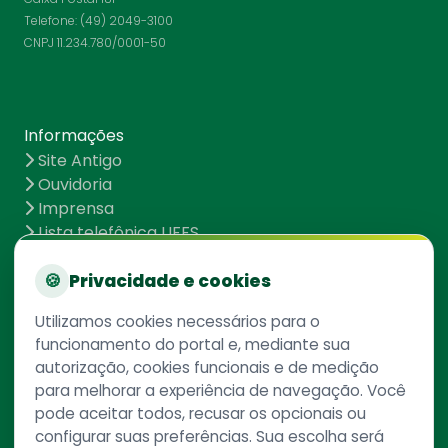
Telefone: (49) 2049-3100
CNPJ 11.234.780/0001-50
Informações
Site Antigo
Ouvidoria
Imprensa
Lista telefônica UFFS
Dados abertos
UFFS contra o Aedes
🍪
Privacidade e cookies
Mapa do site
Utilizamos cookies necessários para o
funcionamento do portal e, mediante sua
autorização, cookies funcionais e de medição
Redes Sociais
para melhorar a experiência de navegação. Você
pode aceitar todos, recusar os opcionais ou
configurar suas preferências. Sua escolha será