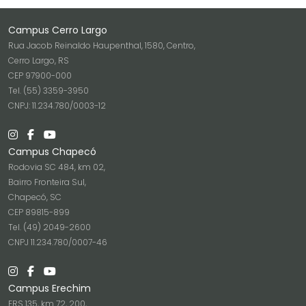
Campus Cerro Largo
Rua Jacob Reinaldo Haupenthal, 1580, Centro,
Cerro Largo, RS
CEP 97900-000
Tel. (55) 3359-3950
CNPJ: 11.234.780/0003-12
Campus Chapecó
Rodovia SC 484, km 02,
Bairro Fronteira Sul,
Chapecó, SC
CEP 89815-899
Tel. (49) 2049-2600
CNPJ 11.234.780/0007-46
Campus Erechim
ERS 135, km 72, 200,