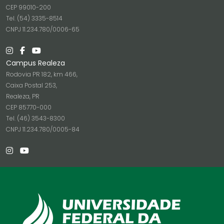
CEP 99010-200
Tel. (54) 3335-8514
CNPJ 11.234.780/0006-65
Campus Realeza
Rodovia PR 182, km 466,
Caixa Postal 253,
Realeza, PR
CEP 85770-000
Tel. (46) 3543-8300
CNPJ 11.234.780/0005-84