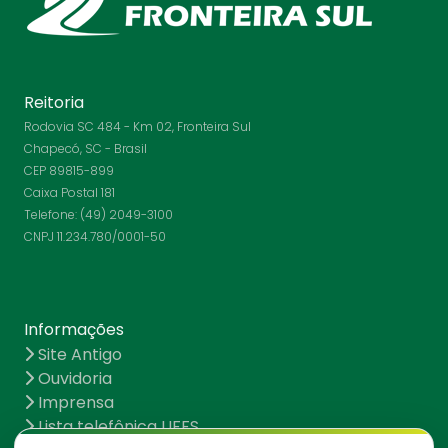
Reitoria
Rodovia SC 484 - Km 02, Fronteira Sul
Chapecó, SC - Brasil
CEP 89815-899
Caixa Postal 181
Telefone: (49) 2049-3100
CNPJ 11.234.780/0001-50
Informações
Site Antigo
Ouvidoria
Imprensa
Lista telefônica UFFS