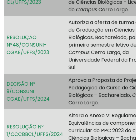
CL/UFFS/2023
de Ciências Biológicas – Lice
do
Campus
Cerro Largo.
Autoriza a oferta de turma d
de Graduação em Ciências
RESOLUÇÃO
Biológicas, Bacharelado, par
Nº48/CONSUNI-
primeiro semestre letivo de 
CGAE/UFFS/2023
Campus
Cerro Largo, da
Universidade Federal da Fron
Sul
Aprova a Proposta do Projet
DECISÃO Nº
Pedagógico do Curso de Ciên
9/CONSUNI
Biológicas – Bacharelado,
Ca
CGAE/UFFS/2024
Cerro Largo.
Altera o Anexo V: Regulamen
Equivalências de component
RESOLUÇÃO Nº
curricular do PPC 2023 do cu
1/CCCBBCL/UFFS/2024
Ciências Biológicas – Bachar