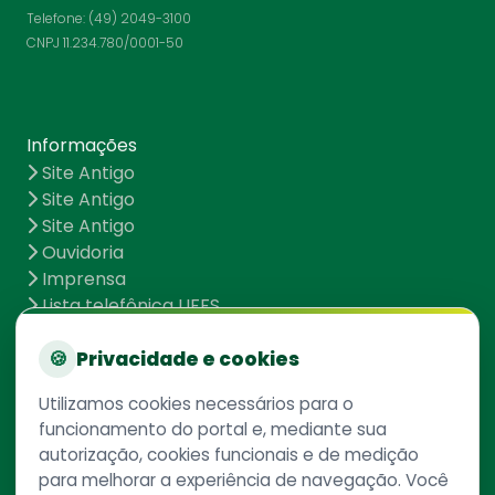
Telefone: (49) 2049-3100
CNPJ 11.234.780/0001-50
Informações
Site Antigo
Site Antigo
Site Antigo
Ouvidoria
Imprensa
Lista telefônica UFFS
Dados abertos
UFFS contra o Aedes
🍪
Privacidade e cookies
Mapa do site
Utilizamos cookies necessários para o
funcionamento do portal e, mediante sua
autorização, cookies funcionais e de medição
Redes Sociais
para melhorar a experiência de navegação. Você