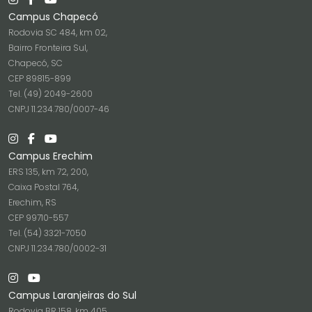
Campus Chapecó
Rodovia SC 484, km 02,
Bairro Fronteira Sul,
Chapecó, SC
CEP 89815-899
Tel. (49) 2049-2600
CNPJ 11.234.780/0007-46
Campus Erechim
ERS 135, km 72, 200,
Caixa Postal 764,
Erechim, RS
CEP 99710-557
Tel. (54) 3321-7050
CNPJ 11.234.780/0002-31
Campus Laranjeiras do Sul
Rodovia BR 158, km 405,