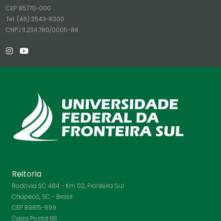
CEP 85770-000
Tel. (46) 3543-8300
CNPJ 11.234.780/0005-84
Reitoria
Rodovia SC 484 - Km 02, Fronteira Sul
Chapecó, SC - Brasil
CEP 89815-899
Caixa Postal 181