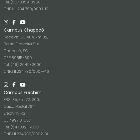
Tel. (55) 3359-3950
CNPJ: 11.234.780/0003-12
Campus Chapecó
Rodovia SC 484, km 02,
Bairro Fronteira Sul,
Chapecó, SC
CEP 89815-899
Tel. (49) 2049-2600
CNPJ 11.234.780/0007-46
Campus Erechim
ERS 135, km 72, 200,
Caixa Postal 764,
Erechim, RS
CEP 99710-557
Tel. (54) 3321-7050
CNPJ 11.234.780/0002-31