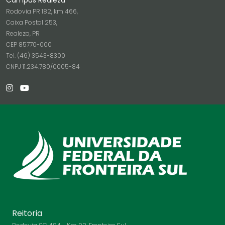
Campus Realeza
Rodovia PR 182, km 466,
Caixa Postal 253,
Realeza, PR
CEP 85770-000
Tel. (46) 3543-8300
CNPJ 11.234.780/0005-84
Reitoria