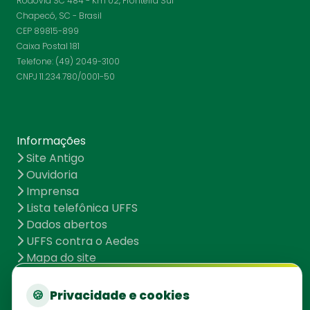
Rodovia SC 484 - Km 02, Fronteira Sul
Chapecó, SC - Brasil
CEP 89815-899
Caixa Postal 181
Telefone: (49) 2049-3100
CNPJ 11.234.780/0001-50
Informações
Site Antigo
Ouvidoria
Imprensa
Lista telefônica UFFS
Dados abertos
UFFS contra o Aedes
Mapa do site
🍪
Privacidade e cookies
Redes Sociais