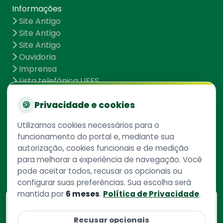
Informações
Site Antigo
Site Antigo
Site Antigo
Ouvidoria
Imprensa
Lista telefônica UFFS
Dados abertos
UFFS contra o Aedes
🍪
Privacidade e cookies
Mapa do site
Utilizamos cookies necessários para o
funcionamento do portal e, mediante sua
autorização, cookies funcionais e de medição
Redes Sociais
para melhorar a experiência de navegação. Você
pode aceitar todos, recusar os opcionais ou
configurar suas preferências. Sua escolha será
mantida por
6 meses
.
Política de Privacidade
.
Consulte aqui
o cadastro da instituição no
Recusar opcionais