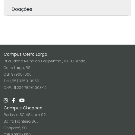
Doações
Campus Cerro Largo
Rua Jacob Reinaldo Haupenthal, 1580, Centro,
Cerro Largo, RS
CEP 97900-000
Tel. (55) 3359-3950
CNPJ: 11.234.780/0003-12
Campus Chapecó
Rodovia SC 484, km 02,
Bairro Fronteira Sul,
Chapecó, SC
CEP 89815-899