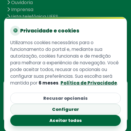
Ouvidoria
Imprensa
Lista telefônica UFFS
Dados abertos
UFFS contra o Aedes
🍪
Privacidade e cookies
Mapa do site
Utilizamos cookies necessários para o
funcionamento do portal e, mediante sua
autorização, cookies funcionais e de medição
Redes Sociais
para melhorar a experiência de navegação. Você
pode aceitar todos, recusar os opcionais ou
configurar suas preferências. Sua escolha será
mantida por
6 meses
.
Política de Privacidade
.
Consulte aqui
o cadastro da instituição no
Recusar opcionais
Sistema e-Mec
Configurar
Aceitar todos