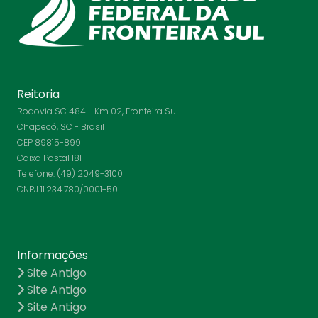
Reitoria
Rodovia SC 484 - Km 02, Fronteira Sul
Chapecó, SC - Brasil
CEP 89815-899
Caixa Postal 181
Telefone: (49) 2049-3100
CNPJ 11.234.780/0001-50
Informações
Site Antigo
Site Antigo
Site Antigo