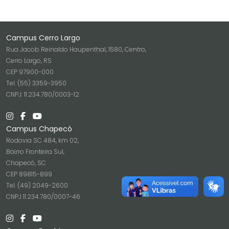
Campus Cerro Largo
Rua Jacob Reinaldo Haupenthal, 1580, Centro,
Cerro Largo, RS
CEP 97900-000
Tel. (55) 3359-3950
CNPJ: 11.234.780/0003-12
Campus Chapecó
Rodovia SC 484, km 02,
Bairro Fronteira Sul,
Chapecó, SC
CEP 89815-899
Tel. (49) 2049-2600
CNPJ 11.234.780/0007-46