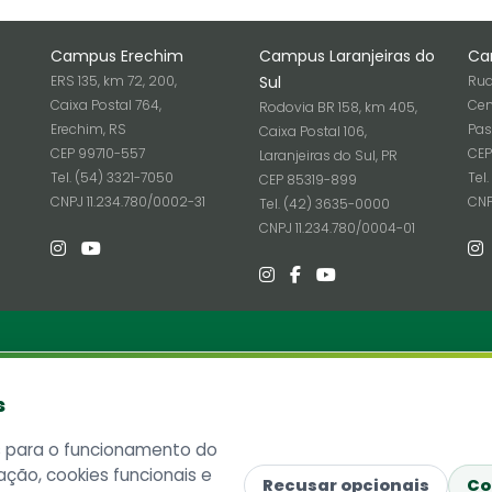
Campus Erechim
Campus Laranjeiras do
Ca
ERS 135, km 72, 200,
Sul
Rua
Caixa Postal 764,
Cen
Rodovia BR 158, km 405,
Erechim, RS
Pas
Caixa Postal 106,
CEP 99710-557
CEP
Laranjeiras do Sul, PR
Tel. (54) 3321-7050
Tel
CEP 85319-899
6
CNPJ 11.234.780/0002-31
CNP
Tel. (42) 3635-0000
CNPJ 11.234.780/0004-01
ria
Informações
s
Site Antigo
 SC 484 - Km 02, Fronteira Sul
ó, SC - Brasil
Ouvidoria
s para o funcionamento do
815-899
Imprensa
ação, cookies funcionais e
ostal 181
Lista telefônica UFFS
Recusar opcionais
Co