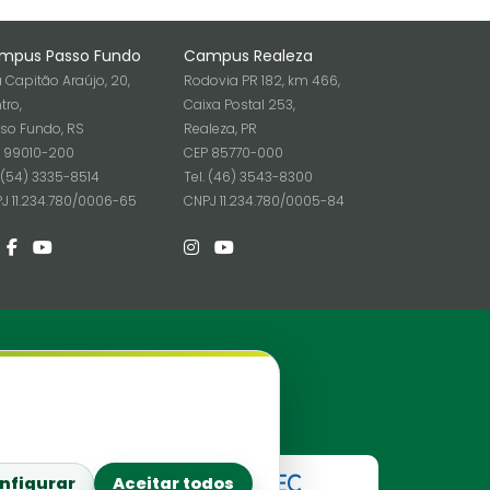
mpus Passo Fundo
Campus Realeza
 Capitão Araújo, 20,
Rodovia PR 182, km 466,
tro,
Caixa Postal 253,
so Fundo, RS
Realeza, PR
 99010-200
CEP 85770-000
. (54) 3335-8514
Tel. (46) 3543-8300
J 11.234.780/0006-65
CNPJ 11.234.780/0005-84
Redes Sociais
nfigurar
Aceitar todos