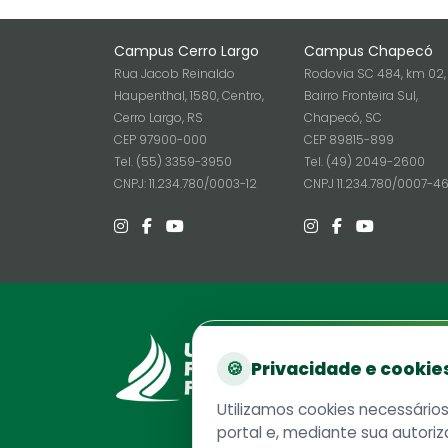
Campus Cerro Largo
Campus Chapecó
Rua Jacob Reinaldo
Rodovia SC 484, km 02,
Haupenthal, 1580, Centro,
Bairro Fronteira Sul,
Cerro Largo, RS
Chapecó, SC
CEP 97900-000
CEP 89815-899
Tel. (55) 3359-3950
Tel. (49) 2049-2600
CNPJ: 11.234.780/0003-12
CNPJ 11.234.780/0007-4
Reito
🍪
Privacidade e cookie
Rodovia
Chapec
Utilizamos cookies necessário
CEP 89
portal e, mediante sua autoriz
Caixa P