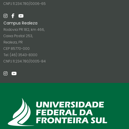
CNPJ 11.234.780/0006-65
Campus Realeza
Rodovia PR 182, km 466,
Caixa Postal 253,
Realeza, PR
CEP 85770-000
Tel. (46) 3543-8300
CNPJ 11.234.780/0005-84