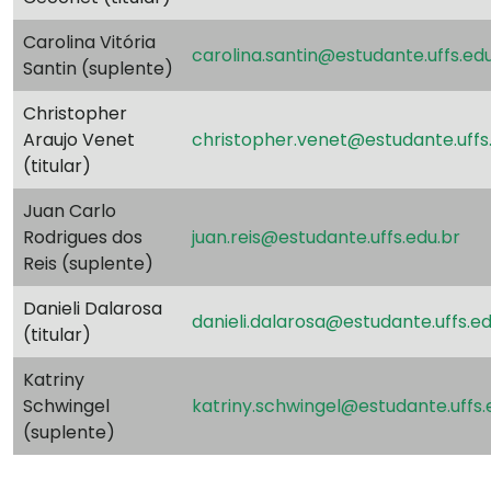
Carolina Vitória
carolina.santin@estudante.uffs.edu
Santin (suplente)
Christopher
Araujo Venet
christopher.venet@estudante.uffs
(titular)
Juan Carlo
Rodrigues dos
juan.reis@estudante.uffs.edu.br
Reis (suplente)
Danieli Dalarosa
danieli.dalarosa@estudante.uffs.ed
(titular)
Katriny
Schwingel
katriny.schwingel@estudante.uffs.
(suplente)