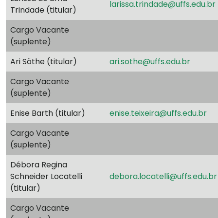
larissa.trindade@uffs.edu.br
Trindade (titular)
Cargo Vacante
(suplente)
Ari Söthe (titular)
ari.sothe@uffs.edu.br
Cargo Vacante
(suplente)
Enise Barth (titular)
enise.teixeira@uffs.edu.br
Cargo Vacante
(suplente)
Débora Regina
Schneider Locatelli
debora.locatelli@uffs.edu.br
(titular)
Cargo Vacante