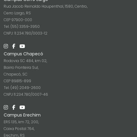
Rua Jacob Reinaldo Haupenthal, 1580, Centro,
Cerro Largo, RS
CEP 97900-000
Tel. (55) 3359-3950
CNPJ: 11.234.780/0003-12
Campus Chapecó
Rodovia SC 484, km 02,
Bairro Fronteira Sul,
Chapecó, SC
CEP 89815-899
Tel. (49) 2049-2600
CNPJ 11.234.780/0007-46
Campus Erechim
ERS 135, km 72, 200,
Caixa Postal 764,
Erechim, RS