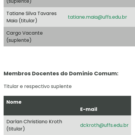
(suplente)
Tatiane Silva Tavares
tatiane.maia@uffs.edu.br
Maia (titular)
Cargo Vacante
(suplente)
Membros Docentes do Domínio Comum:
Titular e respectivo suplente
Nome
E-mail
Darlan Christiano Kroth
dckroth@uffs.edu.br
(titular)