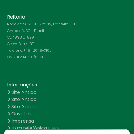
Reitoria
Rodovia SC 484 - Km 02, Fronteira Sul
Chapecó, SC - Brasil
CEP 89815-899
Caixa Postal 181
Telefone: (49) 2049-3100
CNPJ 11.234.780/0001-50
Informações
Site Antigo
Site Antigo
Site Antigo
Ouvidoria
Imprensa
Lista telefônica UFFS