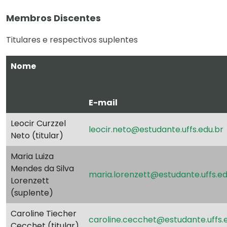
Membros Discentes
Titulares e respectivos suplentes
Nome
E-mail
Leocir Curzzel
leocir.neto@estudante.uffs.edu.br
Neto (titular)
Maria Luiza
Mendes da Silva
maria.lorenzett@estudante.uffs.ed
Lorenzett
(suplente)
Caroline Tiecher
caroline.cecchet@estudante.uffs.
Cecchet (titular)