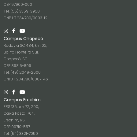
CEP 97900-000
Tel. (55) 3359-3950
CNPJ: 11.234.780/0003-12
Campus Chapecó
Rodovia SC 484, km 02,
Bairro Fronteira Sul,
Chapecó, SC
CEP 89815-899
Tel. (49) 2049-2600
CNPJ 11.234.780/0007-46
Campus Erechim
ERS 135, km 72, 200,
Caixa Postal 764,
Erechim, RS
CEP 99710-557
Tel. (54) 3321-7050