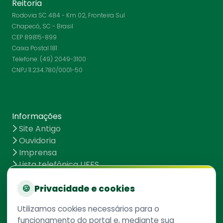
Reitoria
Rodovia SC 484 - Km 02, Fronteira Sul
Chapecó, SC - Brasil
CEP 89815-899
Caixa Postal 181
Telefone: (49) 2049-3100
CNPJ 11.234.780/0001-50
Informações
Site Antigo
Ouvidoria
Imprensa
Lista telefônica UFFS
Dados abertos
UFFS contra o Aedes
🍪
Privacidade e cookies
Mapa do site
Utilizamos cookies necessários para o
funcionamento do portal e, mediante sua