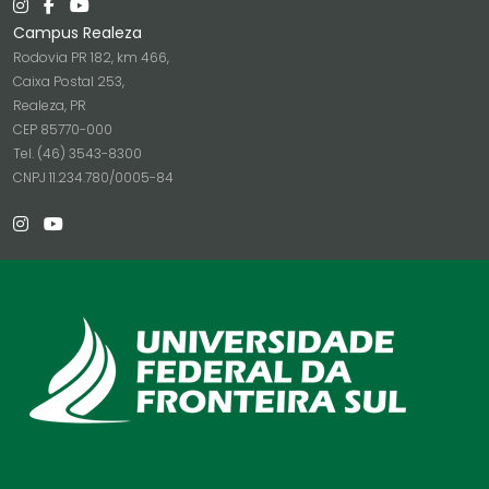
Campus Realeza
Rodovia PR 182, km 466,
Caixa Postal 253,
Realeza, PR
CEP 85770-000
Tel. (46) 3543-8300
CNPJ 11.234.780/0005-84