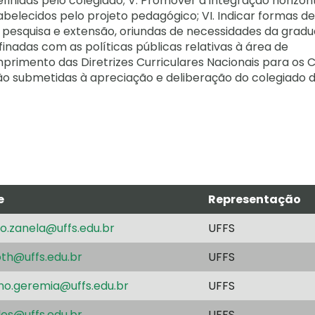
nidas pelo colegiado; V. Promover a integração horizont
tabelecidos pelo projeto pedagógico; VI. Indicar formas de
 pesquisa e extensão, oriundas de necessidades da gradu
inadas com as políticas públicas relativas à área de
mprimento das Diretrizes Curriculares Nacionais para os 
o submetidas à apreciação e deliberação do colegiado 
e
Representação
o.zanela@uffs.edu.br
UFFS
th@uffs.edu.br
UFFS
no.geremia@uffs.edu.br
UFFS
les@uffs.edu.br
UFFS