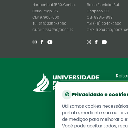
Haupenthal, 1580, Centro,
Bairro Fronteira Sul,
Cerro Largo, RS
Chapecó, SC
CEP 97900-000
CEP 89815-899
Tel. (55) 3359-3950
Tel. (49) 2049-2600
CNPJ: 11.234.780/0003-12
CNPJ 11.234.780/0007-4
Reito
Rodovia
Chapec
🍪
Privacidade e cookie
CEP 89
Caixa P
Utilizamos cookies necessário
Telefo
portal e, mediante sua autoriz
CNPJ 1
de medição para melhorar a e
Você pode aceitar todos, recu