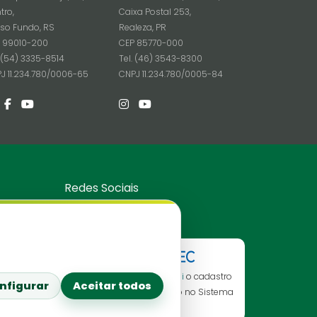
tro,
Caixa Postal 253,
so Fundo, RS
Realeza, PR
 99010-200
CEP 85770-000
. (54) 3335-8514
Tel. (46) 3543-8300
J 11.234.780/0006-65
CNPJ 11.234.780/0005-84
Redes Sociais
Consulte aqui
o cadastro
nfigurar
Aceitar todos
da instituição no Sistema
e-Mec