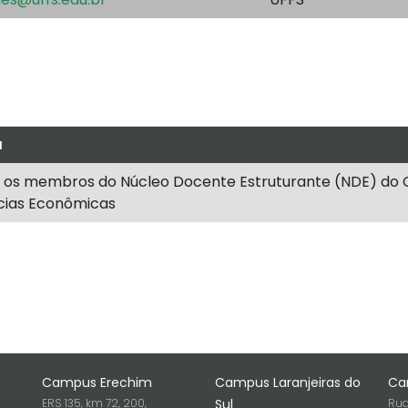
a
 os membros do Núcleo Docente Estruturante (NDE) do 
cias Econômicas
Campus Erechim
Campus Laranjeiras do
Ca
ERS 135, km 72, 200,
Sul
Rua