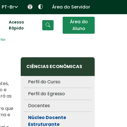
PT-Br
Área do Servidor
Área do
Acesso
Rápido
Aluno
nte
CIÊNCIAS ECONÔMICAS
Perfil do Curso
tes,
o e
Perfil do Egresso
erá as
Docentes
re que
rna e
Núcleo Docente
Estruturante