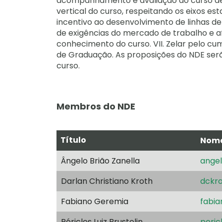
acompanhamento e avaliação do curso defi
vertical do curso, respeitando os eixos es
incentivo ao desenvolvimento de linhas de
de exigências do mercado de trabalho e af
conhecimento do curso. VII. Zelar pelo cu
de Graduação. As proposições do NDE serã
curso.
Membros do NDE
Título
Nom
Ângelo Brião Zanella
angel
Darlan Christiano Kroth
dckro
Fabiano Geremia
fabia
Péricles Luiz Brustolin
peric