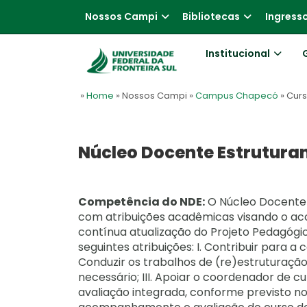
Nossos Campi
Bibliotecas
Ingress
Institucional
»
Home
» Nossos Campi
»
Campus Chapecó
» Cur
Núcleo Docente Estrutura
Competência do NDE:
O Núcleo Docente 
com atribuições acadêmicas visando o a
contínua atualização do Projeto Pedagógico
seguintes atribuições: I. Contribuir para a c
Conduzir os trabalhos de (re)estruturação
necessário; III. Apoiar o coordenador de c
avaliação integrada, conforme previsto n