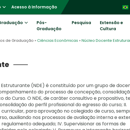
o
Acesso à Informação
Graduação
Pós-
Pesquisa
Extensão e
Graduação
Cultura
sos de Graduação
»
Ciências Econômicas
»
Núcleo Docente Estrutura
nte
Estruturante (NDE) é constituído por um grupo de docen
companhamento do processo de concepção, consolidaçã
 do Curso. O NDE, de caráter consultivo e propositivo, t
onsolidação do perfil profissional do egresso do curso; II.
 curricular, para aprovação no colegiado de curso, semp
urso, auxiliando nos processos de avaliação interna e exte
o regulamento adequado; IV. Supervisionar as formas de