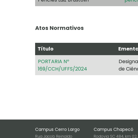
Atos Normativos
Título
Ement
PORTARIA Nº
Designa
169/CCH/UFFS/2024
de Ciên
Campus Cerro Largo
Campus Chapecó
Rua Jacob Reinaldo
Rodovia SC 484, km 02,