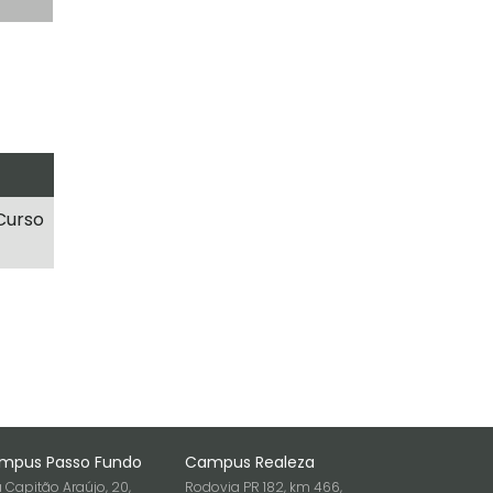
Curso
mpus Passo Fundo
Campus Realeza
 Capitão Araújo, 20,
Rodovia PR 182, km 466,