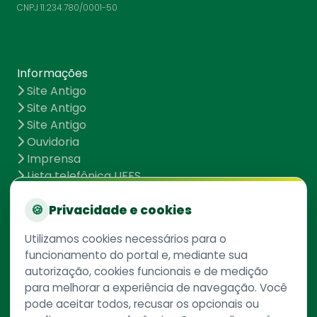
CNPJ 11.234.780/0001-50
Informações
Site Antigo
Site Antigo
Site Antigo
Ouvidoria
Imprensa
Lista telefônica UFFS
Dados abertos
UFFS contra o Aedes
🍪
Privacidade e cookies
Mapa do site
Utilizamos cookies necessários para o
funcionamento do portal e, mediante sua
autorização, cookies funcionais e de medição
Redes Sociais
para melhorar a experiência de navegação. Você
pode aceitar todos, recusar os opcionais ou