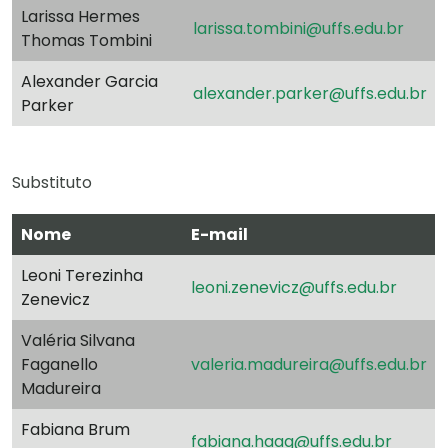
Larissa Hermes
larissa.tombini@uffs.edu.br
Thomas Tombini
Alexander Garcia
alexander.parker@uffs.edu.br
Parker
Substituto
Nome
E-mail
Leoni Terezinha
leoni.zenevicz@uffs.edu.br
Zenevicz
Valéria Silvana
Faganello
valeria.madureira@uffs.edu.br
Madureira
Fabiana Brum
fabiana.haag@uffs.edu.br