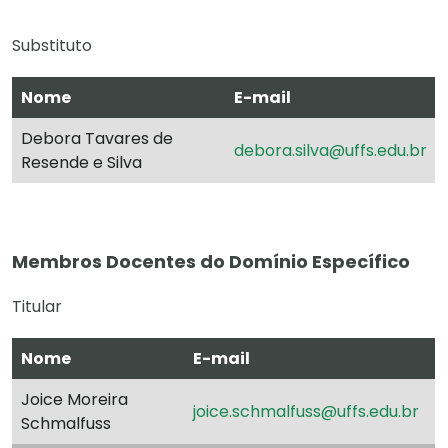
Substituto
Nome
E-mail
Debora Tavares de
debora.silva@uffs.edu.br
Resende e Silva
Membros Docentes do Domínio Específico
Titular
Nome
E-mail
Joice Moreira
joice.schmalfuss@uffs.edu.br
Schmalfuss