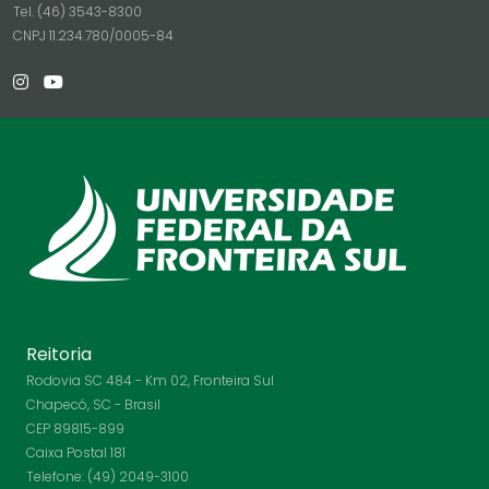
Tel. (46) 3543-8300
CNPJ 11.234.780/0005-84
Reitoria
Rodovia SC 484 - Km 02, Fronteira Sul
Chapecó, SC - Brasil
CEP 89815-899
Caixa Postal 181
Telefone: (49) 2049-3100