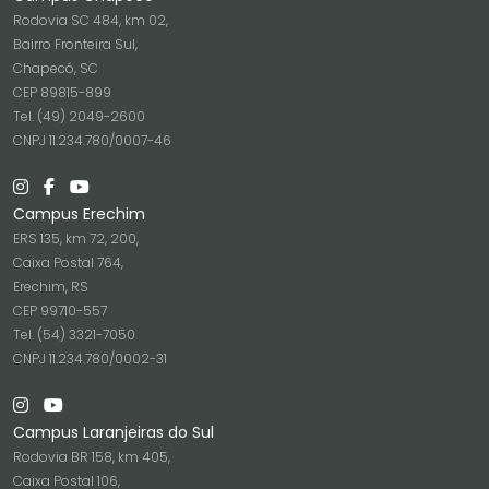
Rodovia SC 484, km 02,
Bairro Fronteira Sul,
Chapecó, SC
CEP 89815-899
Tel. (49) 2049-2600
CNPJ 11.234.780/0007-46
Campus Erechim
ERS 135, km 72, 200,
Caixa Postal 764,
Erechim, RS
CEP 99710-557
Tel. (54) 3321-7050
CNPJ 11.234.780/0002-31
Campus Laranjeiras do Sul
Rodovia BR 158, km 405,
Caixa Postal 106,