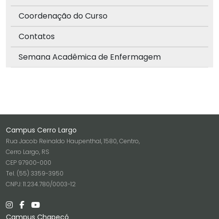
Coordenação do Curso
Contatos
Semana Acadêmica de Enfermagem
Campus Cerro Largo
Rua Jacob Reinaldo Haupenthal, 1580, Centro,
Cerro Largo, RS
CEP 97900-000
Tel. (55) 3359-3950
CNPJ: 11.234.780/0003-12
Campus Chapecó