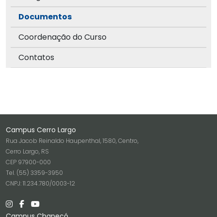
Documentos
Coordenação do Curso
Contatos
Campus Cerro Largo
Rua Jacob Reinaldo Haupenthal, 1580, Centro,
Cerro Largo, RS
CEP 97900-000
Tel. (55) 3359-3950
CNPJ: 11.234.780/0003-12
Campus Chapecó