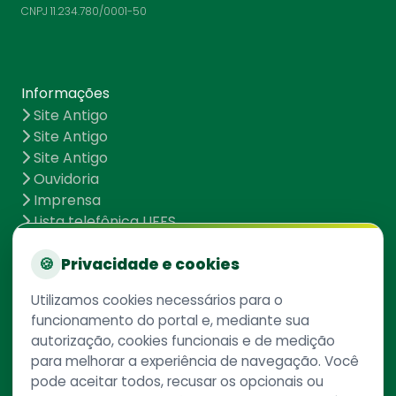
CNPJ 11.234.780/0001-50
Informações
Site Antigo
Site Antigo
Site Antigo
Ouvidoria
Imprensa
Lista telefônica UFFS
Dados abertos
UFFS contra o Aedes
🍪
Privacidade e cookies
Mapa do site
Utilizamos cookies necessários para o
funcionamento do portal e, mediante sua
autorização, cookies funcionais e de medição
Redes Sociais
para melhorar a experiência de navegação. Você
pode aceitar todos, recusar os opcionais ou