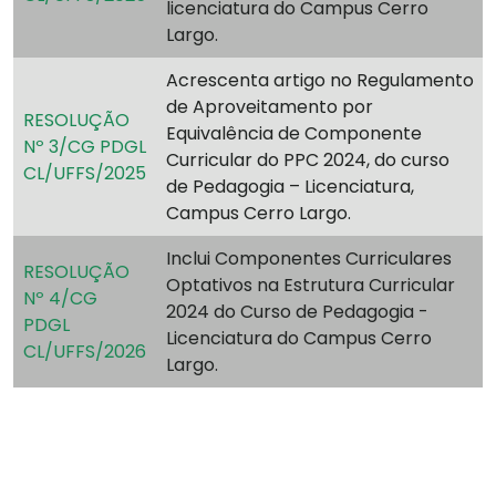
licenciatura do Campus Cerro
Largo.
Acrescenta artigo no Regulamento
de Aproveitamento por
RESOLUÇÃO
Equivalência de Componente
Nº 3/CG PDGL
Curricular do PPC 2024, do curso
CL/UFFS/2025
de Pedagogia – Licenciatura,
Campus Cerro Largo.
Inclui Componentes Curriculares
RESOLUÇÃO
Optativos na Estrutura Curricular
Nº 4/CG
2024 do Curso de Pedagogia -
PDGL
Licenciatura do Campus Cerro
CL/UFFS/2026
Largo.