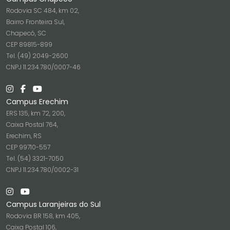
Rodovia SC 484, km 02,
Bairro Fronteira Sul,
Chapecó, SC
CEP 89815-899
Tel. (49) 2049-2600
CNPJ 11.234.780/0007-46
Campus Erechim
ERS 135, km 72, 200,
Caixa Postal 764,
Erechim, RS
CEP 99710-557
Tel. (54) 3321-7050
CNPJ 11.234.780/0002-31
Campus Laranjeiras do Sul
Rodovia BR 158, km 405,
Caixa Postal 106,