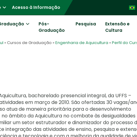
o
Acesso à Informação
Graduação
Pós-
Pesquisa
Extensão e
Graduação
Cultura
ul
» Cursos de Graduação
»
Engenharia de Aquicultura
»
Perfil do Cu
uicultura, bacharelado presencial integral, da UFFS –
s atividades em março de 2010. São ofertadas 30 vagas/an
rso atua de maneira prioritária para o desenvolvimento
do no âmbito da Aquicultura no combate às desigualdades
familiar um setor estruturador e dinamizador do processo 
 integração das atividades de ensino, pesquisa e extens
ência e tecnologia e com a melhoria da qualidade de vi