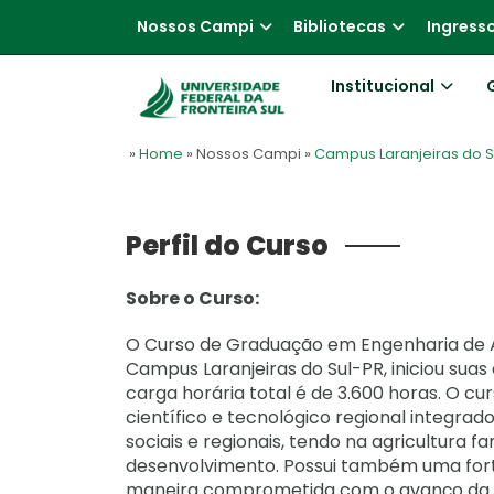
Nossos Campi
Bibliotecas
Ingress
Institucional
»
Home
» Nossos Campi
»
Campus Laranjeiras do S
Perfil do Curso
Sobre o Curso:
O Curso de Graduação em Engenharia de Aq
Campus Laranjeiras do Sul-PR, iniciou sua
carga horária total é de 3.600 horas. O cu
científico e tecnológico regional integra
sociais e regionais, tendo na agricultura 
desenvolvimento. Possui também uma forte
maneira comprometida com o avanço da ci