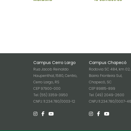
Campus Cerro Largo
Campus Chapecó
Rua Jacob Reinaldo
Rodovia SC 484, km 02,
Haupenthal, 1580, Centro,
Bairro Fronteira Sul,
Cerro Largo, RS
Chapecó, SC
CEP 97900-000
CEP 89815-899
Tel. (55) 3359-3950
Tel. (49) 2049-2600
CNPJ: 11.234.780/0003-12
CNPJ 11.234.780/0007-4