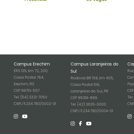
Campus Erechim
Campus Laranjeiras do
Ca
ERS 135, km 72, 200,
Sul
Rua
Caixa Postal 764,
Cen
Rodovia BR 158, km 405,
Erechim, RS
Pas
Caixa Postal 106,
CEP 99710-557
CEP
Laranjeiras do Sul, PR
Tel. (54) 3321-7050
Tel
CEP 85319-899
6
CNPJ 11.234.780/0002-31
CNP
Tel. (42) 3635-0000
CNPJ 11.234.780/0004-01