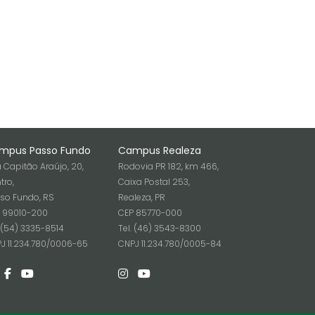
mpus Passo Fundo
Campus Realeza
 Capitão Araújo, 20,
Rodovia PR 182, km 466,
tro,
Caixa Postal 253,
so Fundo, RS
Realeza, PR
 99010-200
CEP 85770-000
. (54) 3335-8514
Tel. (46) 3543-8300
J 11.234.780/0006-65
CNPJ 11.234.780/0005-84