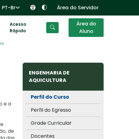
PT-Br
Área do Servidor
Área do
Acesso
Rápido
Aluno
rso
ENGENHARIA DE
AQUICULTURA
Perfil do Curso
o e a
Perfil do Egresso
Grade Curricular
de
ão, de
Docentes
da das