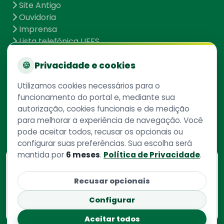
Site Antigo
Ouvidoria
Imprensa
Lista telefônica UFFS
Dados abertos
UFFS contra o Aedes
🍪
Privacidade e cookies
Mapa do site
Utilizamos cookies necessários para o
funcionamento do portal e, mediante sua
autorização, cookies funcionais e de medição
Redes Sociais
para melhorar a experiência de navegação. Você
pode aceitar todos, recusar os opcionais ou
configurar suas preferências. Sua escolha será
mantida por
6 meses
.
Política de Privacidade
.
Consulte aqui
o cadastro da instituição no
Recusar opcionais
Sistema e-Mec
Configurar
Aceitar todos