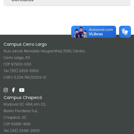
Campus Cerro Largo
Rua Jacob Reinaldo Haupenthal, 1580, Centro,
Cerro Largo, RS
CEP 97900-000
Tel. (55) 3359-3950
CNPJ: 11.234.780/0003-12
Campus Chapecó
Rodovia SC 484, km 02,
Bairro Fronteira Sul,
Chapecó, SC
CEP 89815-899
Tel. (49) 2049-2600