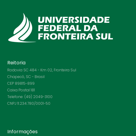
Reitoria
Rodovia SC 484 - Km 02, Fronteira Sul
Chapecó, SC - Brasil
CEP 89815-899
Caixa Postal 181
Telefone: (49) 2049-3100
CNPJ 11.234.780/0001-50
Informações