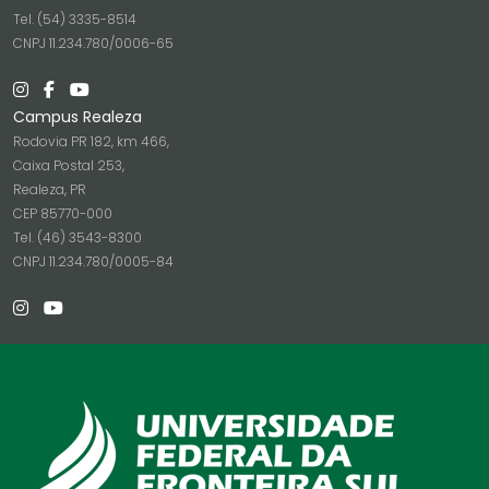
Tel. (54) 3335-8514
CNPJ 11.234.780/0006-65
Campus Realeza
Rodovia PR 182, km 466,
Caixa Postal 253,
Realeza, PR
CEP 85770-000
Tel. (46) 3543-8300
CNPJ 11.234.780/0005-84