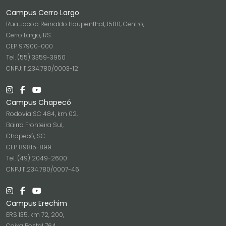
Campus Cerro Largo
Rua Jacob Reinaldo Haupenthal, 1580, Centro,
Cerro Largo, RS
CEP 97900-000
Tel. (55) 3359-3950
CNPJ: 11.234.780/0003-12
Campus Chapecó
Rodovia SC 484, km 02,
Bairro Fronteira Sul,
Chapecó, SC
CEP 89815-899
Tel. (49) 2049-2600
CNPJ 11.234.780/0007-46
Campus Erechim
ERS 135, km 72, 200,
Caixa Postal 764,