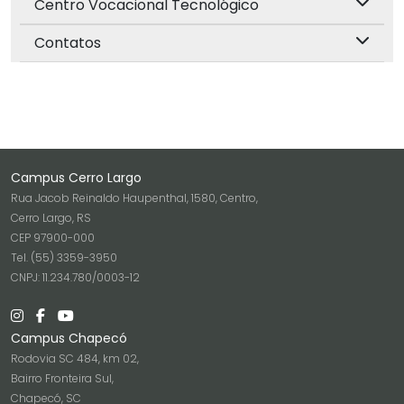
Centro Vocacional Tecnológico
Contatos
Campus Cerro Largo
Rua Jacob Reinaldo Haupenthal, 1580, Centro,
Cerro Largo, RS
CEP 97900-000
Tel. (55) 3359-3950
CNPJ: 11.234.780/0003-12
Campus Chapecó
Rodovia SC 484, km 02,
Bairro Fronteira Sul,
Chapecó, SC