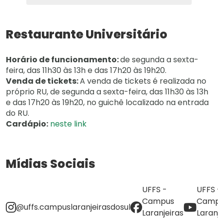
Restaurante Universitário
Horário de funcionamento:
de segunda a sexta-
feira, das 11h30 às 13h e das 17h20 às 19h20.
Venda de tickets:
A venda de tickets é realizada no
próprio RU, de segunda a sexta-feira, das 11h30 às 13h
e das 17h20 às 19h20, no guichê localizado na entrada
do RU.
Cardápio:
neste link
Mídias Sociais
UFFS -
UFFS 
Campus
Camp
@uffs.campuslaranjeirasdosul
Laranjeiras
Laran