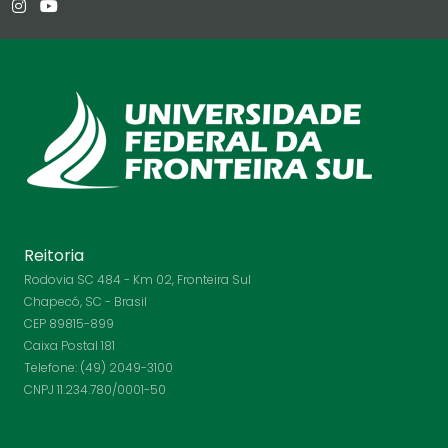
Reitoria
Rodovia SC 484 - Km 02, Fronteira Sul
Chapecó, SC - Brasil
CEP 89815-899
Caixa Postal 181
Telefone: (49) 2049-3100
CNPJ 11.234.780/0001-50