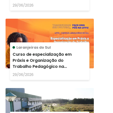
disciplinas isoladas no
29/06/2026
semestre 2026.2
Laranjeiras do Sul
Curso de especialização em
Práxis e Organização do
Trabalho Pedagógico na
Educação Infantil e nos anos
29/06/2026
iniciais do Ensin ...