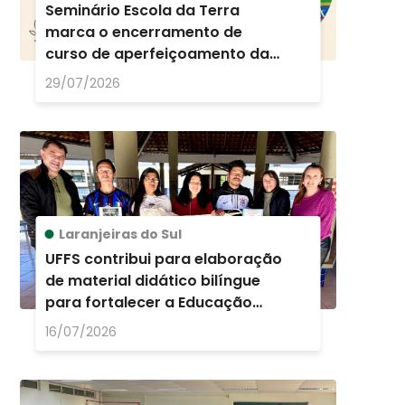
Seminário Escola da Terra
marca o encerramento de
curso de aperfeiçoamento da
UFFS - Campus Laranjeiras do
29/07/2026
Sul
Laranjeiras do Sul
UFFS contribui para elaboração
de material didático bilíngue
para fortalecer a Educação
Escolar Indígena
16/07/2026