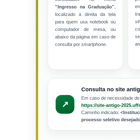
e
“Ingresso na Graduação”
,
tr
localizado à direita da tela
si
para quem usa notebook ou
c
computador de mesa, ou
se
abaixo da página em caso de
an
consulta por
smartphone
.
Consulta no site anti
Em caso de necessidade de b
↗
https://site-antigo-2025.uff
Caminho indicado:
<Institu
processo seletivo desejad