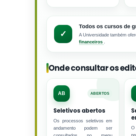
Todos os cursos de g
✓
A Universidade também ofer
financeiros
.
Onde consultar os edit
AB
ABERTOS
Seletivos abertos
S
e
Os processos seletivos em
O
andamento podem ser
p
consultados no menu