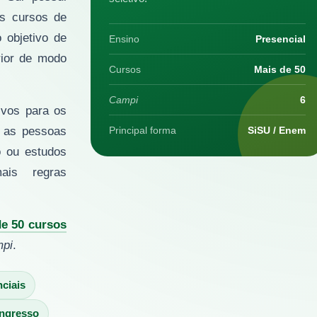
us cursos de
 objetivo de
Ensino
Presencial
rior de modo
Cursos
Mais de 50
Campi
6
ivos para os
 as pessoas
Principal forma
SiSU / Enem
o ou estudos
ais regras
e 50 cursos
pi
.
ciais
ingresso