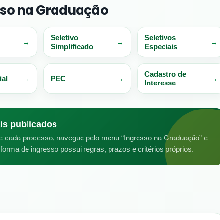
esso na Graduação
Seletivo
Seletivos
Simplificado
Especiais
Cadastro de
ial
PEC
Interesse
ais publicados
de cada processo, navegue pelo menu “Ingresso na Graduação” e
orma de ingresso possui regras, prazos e critérios próprios.