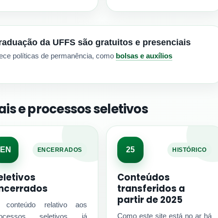
raduação da UFFS são gratuitos e presenciais
ece políticas de permanência, como
bolsas e auxílios
ais e processos seletivos
EN
25
ENCERRADOS
HISTÓRICO
eletivos
Conteúdos
ncerrados
transferidos a
partir de 2025
 conteúdo relativo aos
Como este site está no ar há
rocessos seletivos já