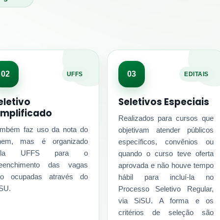
02
03
UFFS
EDITAIS
eletivo
Seletivos Especiais
implificado
Realizados para cursos que
mbém faz uso da nota do
objetivam atender públicos
nem, mas é organizado
específicos, convênios ou
ela UFFS para o
quando o curso teve oferta
reenchimento das vagas
aprovada e não houve tempo
ão ocupadas através do
hábil para incluí-la no
SU.
Processo Seletivo Regular,
via SiSU. A forma e os
critérios de seleção são