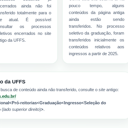
pouco tempo, alguns
ncerrados ainda não foi
conteúdos da página antiga
ansferido totalmente para o
ainda estão sendo
te
atual. É possível
transferidos. No processo
onsultar os processos
seletivo da graduação, foram
letivos encerrados no site
transferidos inicialmente os
tigo da UFFS.
conteúdos relativos aos
ingressos a partir de 2025.
go da UFFS
usca de conteúdo ainda não transferido, consulte o
site
antigo:
s.edu.br/
cional<Pró-reitorias<Graduação<Ingresso<Seleção do
o
(
lado superior direito
)
>
.