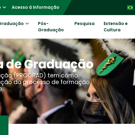
o
Acesso à Informação
Graduação
Pós-
Pesquisa
Extensão e
Graduação
Cultura
ia de Graduação
duação (PROGRAD) tem como
zação do processo de formação
o.