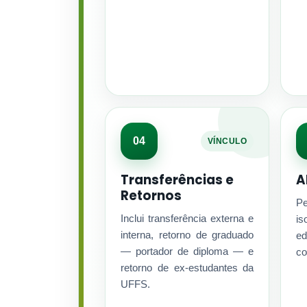
04
VÍNCULO
Transferências e
A
Retornos
Pe
Inclui transferência externa e
is
interna, retorno de graduado
ed
— portador de diploma — e
co
retorno de ex-estudantes da
UFFS.