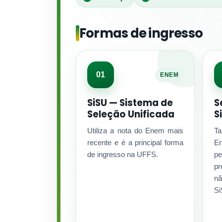
Formas de ingresso
01
ENEM
SiSU — Sistema de
S
Seleção Unificada
S
Utiliza a nota do Enem mais
Ta
recente e é a principal forma
E
de ingresso na UFFS.
p
p
n
Si