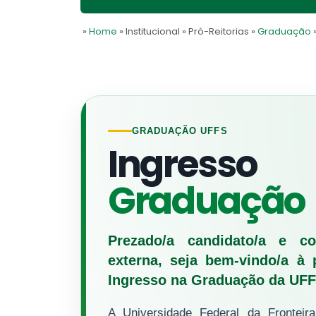
»
Home
» Institucional
» Pró-Reitorias
»
Graduação
GRADUAÇÃO UFFS
Ingresso
Graduação
Prezado/a candidato/a e c
externa, seja bem-vindo/a à 
Ingresso na Graduação da UFF
A Universidade Federal da Fronteir