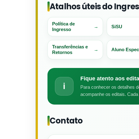
Atalhos úteis do Ingr
Política de
SiSU
Ingresso
Transferências e
Aluno Espec
Retornos
Fique atento aos edit
i
Para conhecer os detalhes 
acompanhe os editais. Cada f
Contato