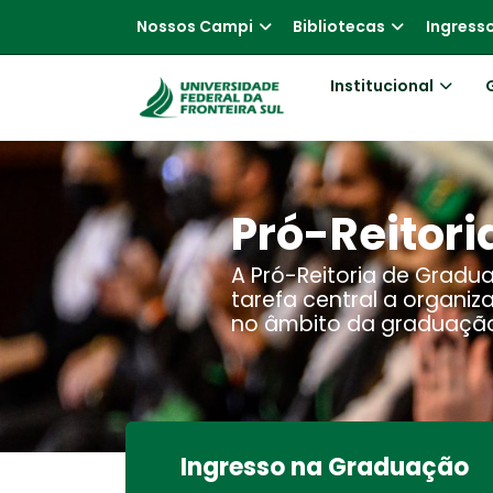
Nossos Campi
Bibliotecas
Ingress
Institucional
Pró-Reitor
A Pró-Reitoria de Gra
tarefa central a organi
no âmbito da graduaçã
Ingresso na Graduação