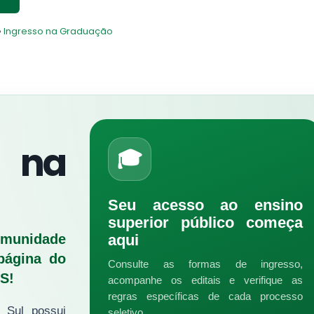
»
Ingresso na Graduação
 na
🎓
Seu acesso ao ensino
superior público começa
omunidade
aqui
página do
Consulte as formas de ingresso,
S!
acompanhe os editais e verifique as
regras específicas de cada processo
a Sul possui
seletivo.