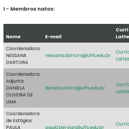
I - Membros natos:
Currí
Nome
E-mail
Latte
Coordenadora:
Currí
NESSANA
nessana.dartora@uffs.edu.br
Latte
DARTORA
Coordenadora
Adjunta:
Currí
DANIELA
daniela.ol.lima@uffs.edu.br
Latte
OLIVEIRA DE
LIMA
Coordenadora
de Estágios:
Currí
PAULA
paula.bervian@uffs.edu.br