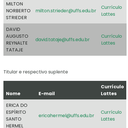
MILTON
Currículo
NORBERTO
milton.strieder@uffs.edu.br
Lattes
STRIEDER
DAVID
AUGUSTO
Currículo
david.tataje@uffs.edu.br
REYNALTE
Lattes
TATAJE
Titular e respectivo suplente
Currículo
Nome
E-mail
Lattes
ERICA DO
ESPÍRITO
Currículo
ericahermel@uffs.edu.br
SANTO
Lattes
HERMEL