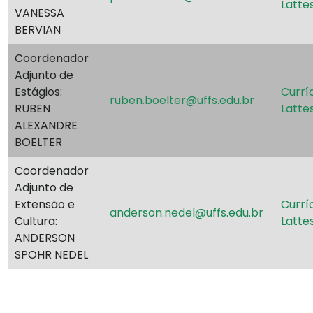
Latte
VANESSA
BERVIAN
Coordenador
Adjunto de
Estágios:
Currí
ruben.boelter@uffs.edu.br
RUBEN
Latte
ALEXANDRE
BOELTER
Coordenador
Adjunto de
Extensão e
Currí
anderson.nedel@uffs.edu.br
Cultura:
Latte
ANDERSON
SPOHR NEDEL