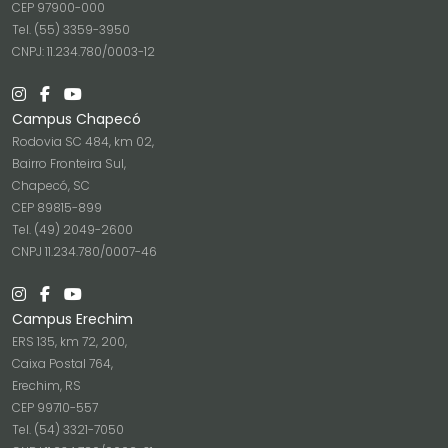
CEP 97900-000
Tel. (55) 3359-3950
CNPJ: 11.234.780/0003-12
Campus Chapecó
Rodovia SC 484, km 02,
Bairro Fronteira Sul,
Chapecó, SC
CEP 89815-899
Tel. (49) 2049-2600
CNPJ 11.234.780/0007-46
Campus Erechim
ERS 135, km 72, 200,
Caixa Postal 764,
Erechim, RS
CEP 99710-557
Tel. (54) 3321-7050