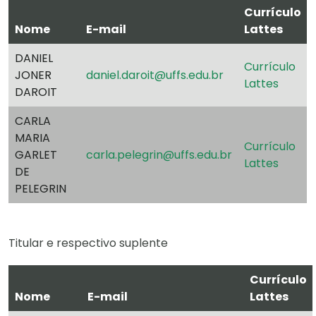
Currículo
Nome
E-mail
Lattes
DANIEL
Currículo
JONER
daniel.daroit@uffs.edu.br
Lattes
DAROIT
CARLA
MARIA
Currículo
GARLET
carla.pelegrin@uffs.edu.br
Lattes
DE
PELEGRIN
Titular e respectivo suplente
Currículo
Nome
E-mail
Lattes