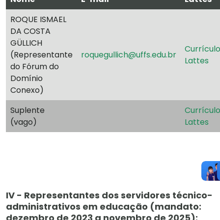
ROQUE ISMAEL
DA COSTA
GÜLLICH
Currícul
(Representante
roquegullich@uffs.edu.br
Lattes
do Fórum do
Domínio
Conexo)
Suplente
Currícul
(vago)
Lattes
IV - Representantes dos servidores técnico-
administrativos em educação (mandato:
dezembro de 2023 a novembro de 2025):