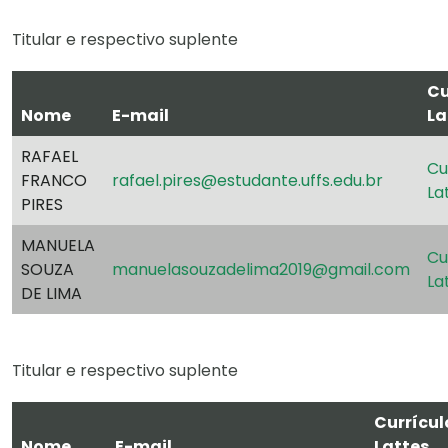
Titular e respectivo suplente
Cu
Nome
E-mail
La
RAFAEL
Cu
FRANCO
rafael.pires@estudante.uffs.edu.br
La
PIRES
MANUELA
Cu
SOUZA
manuelasouzadelima2019@gmail.com
La
DE LIMA
Titular e respectivo suplente
Currícul
Nome
E-mail
Lattes