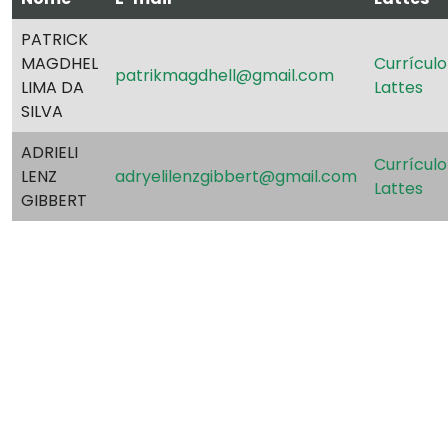
PATRICK
MAGDHEL
Currículo
patrikmagdhell@gmail.com
LIMA DA
Lattes
SILVA
ADRIELI
Currículo
LENZ
adryelilenzgibbert@gmail.com
Lattes
GIBBERT