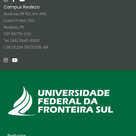
Campus Realeza
Rodovia PR 182, km 466,
Caixa Postal 253,
Realeza, PR
CEP 85770-000
Tel. (46) 3543-8300
CNPJ 11.234.780/0005-84
Reitoria