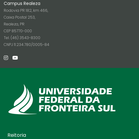
Campus Realeza
Rodovia PR 182, km 466,
Caixa Postal 253,
Realeza, PR
CEP 85770-000
Tel. (46) 3543-8300
CNPJ 11.234.780/0005-84
Reitoria