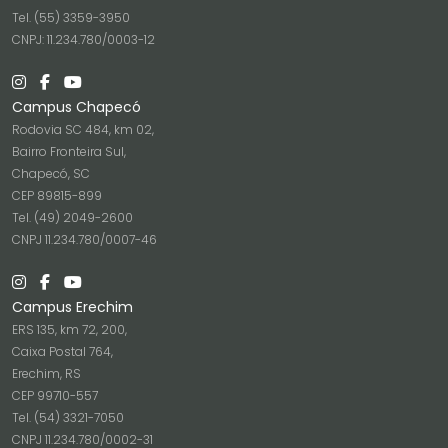
Tel. (55) 3359-3950
CNPJ: 11.234.780/0003-12
Campus Chapecó
Rodovia SC 484, km 02,
Bairro Fronteira Sul,
Chapecó, SC
CEP 89815-899
Tel. (49) 2049-2600
CNPJ 11.234.780/0007-46
Campus Erechim
ERS 135, km 72, 200,
Caixa Postal 764,
Erechim, RS
CEP 99710-557
Tel. (54) 3321-7050
CNPJ 11.234.780/0002-31