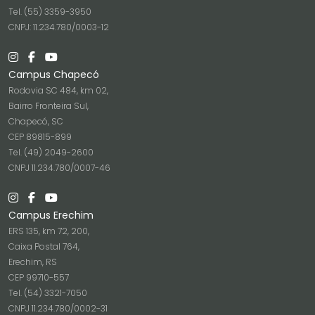
Tel. (55) 3359-3950
CNPJ: 11.234.780/0003-12
Campus Chapecó
Rodovia SC 484, km 02,
Bairro Fronteira Sul,
Chapecó, SC
CEP 89815-899
Tel. (49) 2049-2600
CNPJ 11.234.780/0007-46
Campus Erechim
ERS 135, km 72, 200,
Caixa Postal 764,
Erechim, RS
CEP 99710-557
Tel. (54) 3321-7050
CNPJ 11.234.780/0002-31