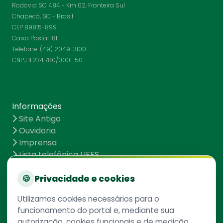
Rodovia SC 484 - Km 02, Fronteira Sul
Chapecó, SC - Brasil
CEP 89815-899
Caixa Postal 181
Telefone: (49) 2049-3100
CNPJ 11.234.780/0001-50
Informações
Site Antigo
Ouvidoria
Imprensa
Lista telefônica UFFS
Dados abertos
UFFS contra o Aedes
🍪
Privacidade e cookies
Mapa do site
Utilizamos cookies necessários para o
funcionamento do portal e, mediante sua
autorização, cookies funcionais e de medição