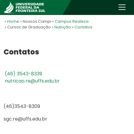
»
Home
» Nossos Campi
»
Campus Realeza
» Cursos de Graduação
»
Nutrição
»
Contatos
Contatos
(46) 3543-8339
nutricao.re@uffs.edu.br
(46)3543-8309
sgc.re@uffs.edu.br