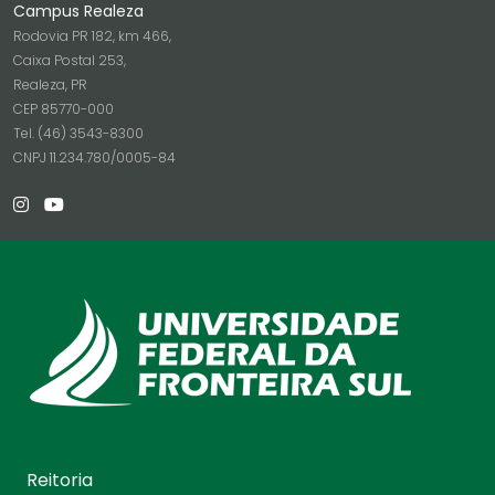
Campus Realeza
Rodovia PR 182, km 466,
Caixa Postal 253,
Realeza, PR
CEP 85770-000
Tel. (46) 3543-8300
CNPJ 11.234.780/0005-84
Reitoria