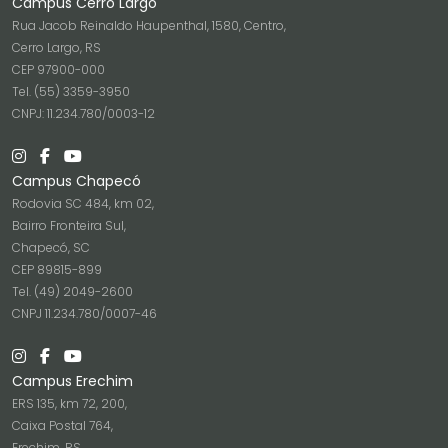
Campus Cerro Largo
Rua Jacob Reinaldo Haupenthal, 1580, Centro,
Cerro Largo, RS
CEP 97900-000
Tel. (55) 3359-3950
CNPJ: 11.234.780/0003-12
Campus Chapecó
Rodovia SC 484, km 02,
Bairro Fronteira Sul,
Chapecó, SC
CEP 89815-899
Tel. (49) 2049-2600
CNPJ 11.234.780/0007-46
Campus Erechim
ERS 135, km 72, 200,
Caixa Postal 764,
Erechim, RS