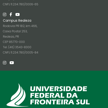
CNPJ 11.234.780/0006-65
Campus Realeza
Rodovia PR 182, km 466,
Caixa Postal 253,
Realeza, PR
CEP 85770-000
Tel. (46) 3543-8300
CNPJ 11.234.780/0005-84