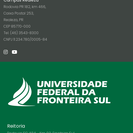
Campus Realeza
Rodovia PR 182, km 466,
Caixa Postal 253,
Realeza, PR
CEP 85770-000
Tel. (46) 3543-8300
CNPJ 11.234.780/0005-84
Reitoria