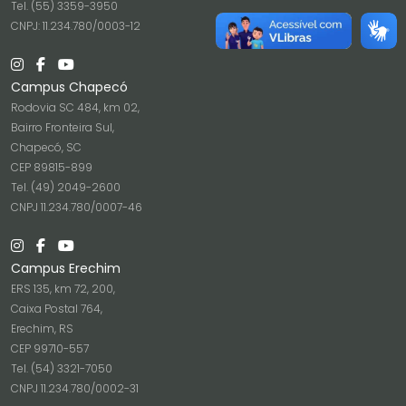
Tel. (55) 3359-3950
CNPJ: 11.234.780/0003-12
Campus Chapecó
Rodovia SC 484, km 02,
Bairro Fronteira Sul,
Chapecó, SC
CEP 89815-899
Tel. (49) 2049-2600
CNPJ 11.234.780/0007-46
Campus Erechim
ERS 135, km 72, 200,
Caixa Postal 764,
Erechim, RS
CEP 99710-557
Tel. (54) 3321-7050
CNPJ 11.234.780/0002-31