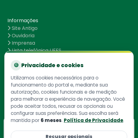
Informações
Site Antigo
Ouvidoria
Imprensa
Lista telefônica UFFS
Dados abertos
UFFS contra o Aedes
🍪
Privacidade e cookies
Mapa do site
Utilizamos cookies necessários para o
funcionamento do portal e, mediante sua
autorização, cookies funcionais e de medição
Redes Sociais
para melhorar a experiência de navegação. Você
pode aceitar todos, recusar os opcionais ou
configurar suas preferências. Sua escolha será
mantida por
6 meses
.
Política de Privacidade
.
Consulte aqui
o cadastro da instituição no
Recusar opcionais