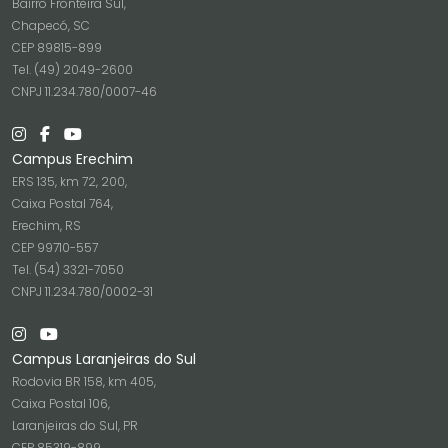
Bairro Fronteira Sul,
Chapecó, SC
CEP 89815-899
Tel. (49) 2049-2600
CNPJ 11.234.780/0007-46
Campus Erechim
ERS 135, km 72, 200,
Caixa Postal 764,
Erechim, RS
CEP 99710-557
Tel. (54) 3321-7050
CNPJ 11.234.780/0002-31
Campus Laranjeiras do Sul
Rodovia BR 158, km 405,
Caixa Postal 106,
Laranjeiras do Sul, PR
CEP 85319-899