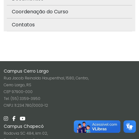
Coordenação do Curso
Contatos
Campus Cerro Largo
Rua Jacob Reinaldo Haupenthal, 1580, Centro,
Cerro Largo, RS
CEP 97900-000
Tel. (55) 3359-3950
CNPJ: 11.234.780/0003-12
Campus Chapecó
Rodovia SC 484, km 02,