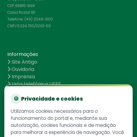
CEP 89815-899
Caixa Postal 181
Telefone: (49) 2049-3100
CNPJ 11.234.780/0001-50
Informações
Site Antigo
Ouvidoria
Imprensa
Lista telefônica UFFS
Dados abertos
UFFS contra o Aedes
🍪
Privacidade e cookies
Mapa do site
Utilizamos cookies necessários para o
funcionamento do portal e, mediante sua
autorização, cookies funcionais e de medição
Redes Sociais
para melhorar a experiência de navegação. Você