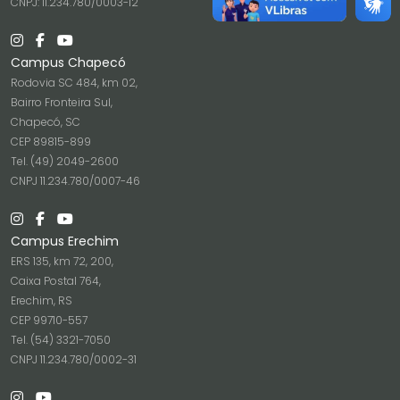
CNPJ: 11.234.780/0003-12
Campus Chapecó
Rodovia SC 484, km 02,
Bairro Fronteira Sul,
Chapecó, SC
CEP 89815-899
Tel. (49) 2049-2600
CNPJ 11.234.780/0007-46
Campus Erechim
ERS 135, km 72, 200,
Caixa Postal 764,
Erechim, RS
CEP 99710-557
Tel. (54) 3321-7050
CNPJ 11.234.780/0002-31