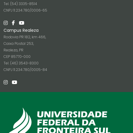
Tel. (54) 3335-8514
CNPJ 11.234.780/0006-65
Campus Realeza
Rodovia PR 182, km 466,
Caixa Postal 253,
Realeza, PR
CEP 85770-000
Tel. (46) 3543-8300
CNPJ 11.234.780/0005-84