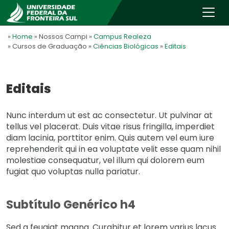
»
Home
» Nossos Campi
»
Campus Realeza
» Cursos de Graduação
»
Ciências Biológicas
»
Editais
Editais
Nunc interdum ut est ac consectetur. Ut pulvinar at
tellus vel placerat. Duis vitae risus fringilla, imperdiet
diam lacinia, porttitor enim. Quis autem vel eum iure
reprehenderit qui in ea voluptate velit esse quam nihil
molestiae consequatur, vel illum qui dolorem eum
fugiat quo voluptas nulla pariatur.
Subtítulo Genérico h4
Sed a feugiat magna. Curabitur et lorem varius lacus