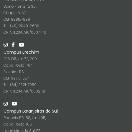
Bairro Fronteira Sul,
Chapecó, SC
CEP 89815-899
Tel. (49) 2049-2600
CNPJ 11.234.780/0007-46
Campus Erechim
ERS 135, km 72, 200,
Caixa Postal 764,
Erechim, RS
CEP 99710-557
Tel. (54) 3321-7050
CNPJ 11.234.780/0002-31
Campus Laranjeiras do Sul
Rodovia BR 158, km 405,
Caixa Postal 106,
Laranjeiras do Sul, PR