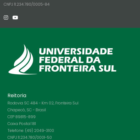
CNPJ 11.234.780/0005-84
Reitoria
Rodovia SC 484 - Km 02, Fronteira Sul
Chapecó, SC - Brasil
CEP 89815-899
Caixa Postal 181
Telefone: (49) 2049-3100
CNPJ 11.234.780/0001-50