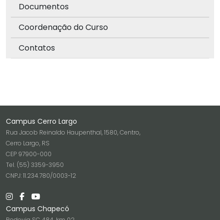
Documentos
Coordenação do Curso
Contatos
Campus Cerro Largo
Rua Jacob Reinaldo Haupenthal, 1580, Centro,
Cerro Largo, RS
CEP 97900-000
Tel. (55) 3359-3950
CNPJ: 11.234.780/0003-12
Campus Chapecó
Rodovia SC 484, km 02,