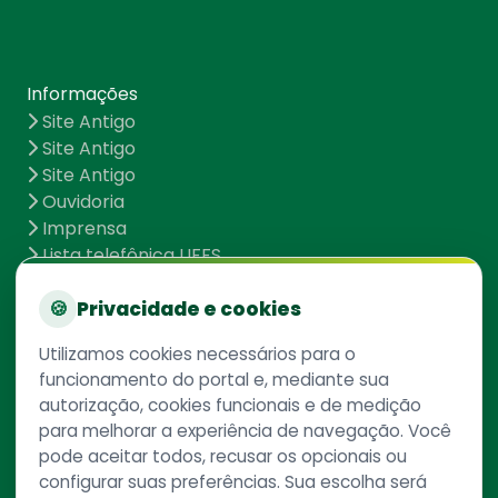
Informações
Site Antigo
Site Antigo
Site Antigo
Ouvidoria
Imprensa
Lista telefônica UFFS
Dados abertos
UFFS contra o Aedes
🍪
Privacidade e cookies
Mapa do site
Utilizamos cookies necessários para o
funcionamento do portal e, mediante sua
autorização, cookies funcionais e de medição
Redes Sociais
para melhorar a experiência de navegação. Você
pode aceitar todos, recusar os opcionais ou
configurar suas preferências. Sua escolha será