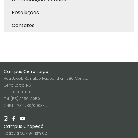
Resoluções
Contatos
Campus Cerro Largo
Rua Jacob Reinaldo Haupenthal, 1580, Centro,
Cerro Largo, RS
CEP 97900-000
Tel. (55) 3359-3950
CNPJ: 11.234.780/0003-12
Campus Chapecó
Rodovia SC 484, km 02,