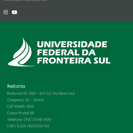
Reitoria
Rodovia SC 484 - Km 02, Fronteira Sul
Chapecó, SC - Brasil
CEP 89815-899
Caixa Postal 181
Telefone: (49) 2049-3100
CNPJ 11.234.780/0001-50