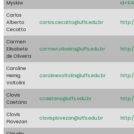
Myskiw
id=K
Carlos
Alberto
carlos.cecatto@uffs.edu.br
http:
Cecatto
Carmen
Elisabete
carmen.oliveira@uffs.edu.br
http:
de Oliveira
Caroline
Heinig
carolinevoltolini@uffs.edu.br
http:
Voltolini
Clovis
ccaetano@uffs.edu.br
http:
Caetano
Clovis
clovispiovezan@uffs.edu.br
http:
Piovezan
Cláudia