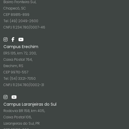
Bairro Fronteira Sul,
Chapecó, SC
CEP 89815-899
Tel. (49) 2049-2600
CNPJ 11.234.780/0007-46
Campus Erechim
ERS 135, km 72, 200,
Caixa Postal 764,
Erechim, RS
CEP 99710-557
Tel. (54) 3321-7050
CNPJ 11.234.780/0002-31
Campus Laranjeiras do Sul
Rodovia BR 158, km 405,
Caixa Postal 106,
Laranjeiras do Sul, PR