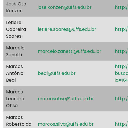
José Oto
jose.konzen@uffs.edu.br
http:
Konzen
Letiere
Cabreira
letiere.soares@uffs.edu.br
http:
Soares
Marcelo
marcelo.zanetti@uffs.edu.br
http:
Zanetti
Marcos
http:
Antônio
beal@uffs.edu.br
busca
Beal
id=K
Marcos
Leandro
marcosohse@uffs.edu.br
http:
Ohse
Marcos
Roberto da
marcos.silva@uffs.edu.br
http: