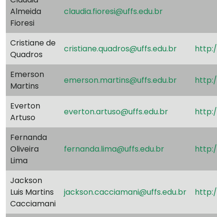
Almeida
claudia.fioresi@uffs.edu.br
Fioresi
Cristiane de
cristiane.quadros@uffs.edu.br
http:
Quadros
Emerson
emerson.martins@uffs.edu.br
http:
Martins
Everton
everton.artuso@uffs.edu.br
http:
Artuso
Fernanda
Oliveira
fernanda.lima@uffs.edu.br
http:
Lima
Jackson
Luis Martins
jackson.cacciamani@uffs.edu.br
http:
Cacciamani