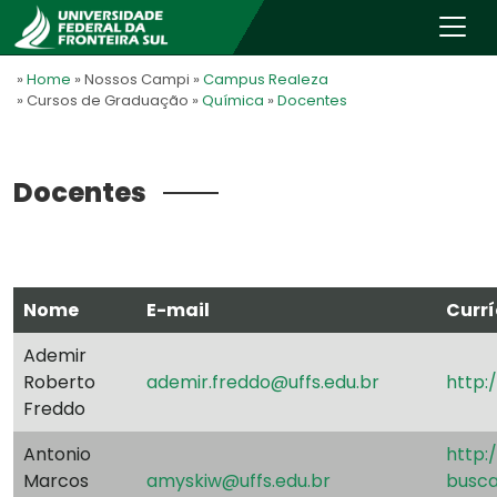
»
Home
» Nossos Campi
»
Campus Realeza
» Cursos de Graduação
»
Química
»
Docentes
Docentes
Nome
E-mail
Currí
Ademir
Roberto
ademir.freddo@uffs.edu.br
http:
Freddo
Antonio
http:
Marcos
amyskiw@uffs.edu.br
busca