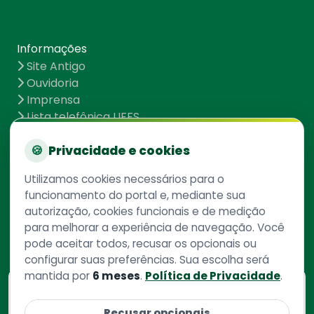
Informações
Site Antigo
Ouvidoria
Imprensa
Lista telefônica UFFS
Dados abertos
UFFS contra o Aedes
🍪
Privacidade e cookies
Mapa do site
Utilizamos cookies necessários para o
funcionamento do portal e, mediante sua
autorização, cookies funcionais e de medição
Redes Sociais
para melhorar a experiência de navegação. Você
pode aceitar todos, recusar os opcionais ou
configurar suas preferências. Sua escolha será
mantida por
6 meses
.
Política de Privacidade
.
Consulte aqui
o cadastro da instituição no
Recusar opcionais