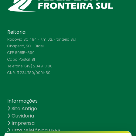
Reitoria
Rodovia SC 484 - Km 02, Fronteira Sul
Chapecó, SC - Brasil
CEP 89815-899
Caixa Postal 181
Telefone: (49) 2049-3100
CNPJ 11.234.780/0001-50
Informações
Site Antigo
Ouvidoria
Imprensa
Lista telefônica UFFS