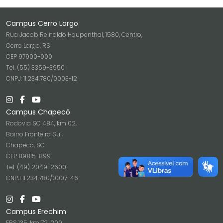
Campus Cerro Largo
Rua Jacob Reinaldo Haupenthal, 1580, Centro,
Cerro Largo, RS
CEP 97900-000
Tel. (55) 3359-3950
CNPJ: 11.234.780/0003-12
Campus Chapecó
Rodovia SC 484, km 02,
Bairro Fronteira Sul,
Chapecó, SC
CEP 89815-899
Tel. (49) 2049-2600
CNPJ 11.234.780/0007-46
Campus Erechim
ERS 135, km 72, 200,