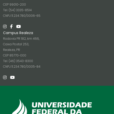
CEP 99010-200
Tel. (54) 3335-8514
CNPJ 11.234.780/0006-65
Campus Realeza
Rodovia PR 182, km 466,
Caixa Postal 253,
Realeza, PR
CEP 85770-000
Tel. (46) 3543-8300
CNPJ 11.234.780/0005-84