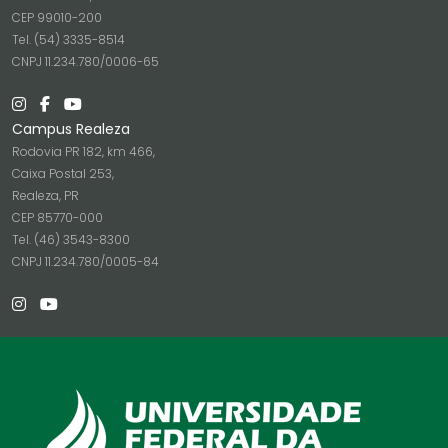
CEP 99010-200
Tel. (54) 3335-8514
CNPJ 11.234.780/0006-65
Campus Realeza
Rodovia PR 182, km 466,
Caixa Postal 253,
Realeza, PR
CEP 85770-000
Tel. (46) 3543-8300
CNPJ 11.234.780/0005-84