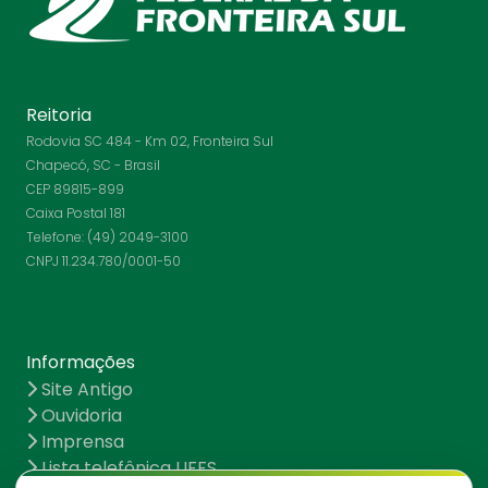
Reitoria
Rodovia SC 484 - Km 02, Fronteira Sul
Chapecó, SC - Brasil
CEP 89815-899
Caixa Postal 181
Telefone: (49) 2049-3100
CNPJ 11.234.780/0001-50
Informações
Site Antigo
Ouvidoria
Imprensa
Lista telefônica UFFS