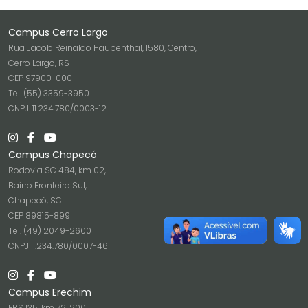
Campus Cerro Largo
Rua Jacob Reinaldo Haupenthal, 1580, Centro,
Cerro Largo, RS
CEP 97900-000
Tel. (55) 3359-3950
CNPJ: 11.234.780/0003-12
Campus Chapecó
Rodovia SC 484, km 02,
Bairro Fronteira Sul,
Chapecó, SC
CEP 89815-899
Tel. (49) 2049-2600
CNPJ 11.234.780/0007-46
Campus Erechim
ERS 135, km 72, 200,