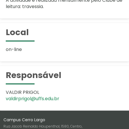
A atividade é realizada mensalmente pelo Clube de
leitura: travessia.
Local
on-line
Responsável
VALDIR PRIGOL
valdirprigol@uffs.edu.br
Campus Cerro Largo
Rua Jacob Reinaldo Haupenthal, 1580, Centro,