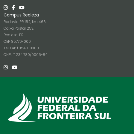
Campus Realeza
Rodovia PR 182, km 466,
Caixa Postal 253,
Realeza, PR
CEP 85770-000
Tel. (46) 3543-8300
CNPJ 11.234.780/0005-84