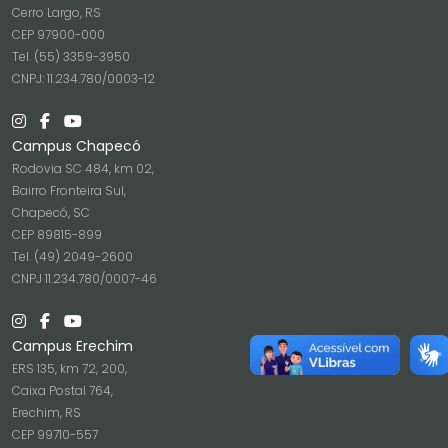
Cerro Largo, RS
CEP 97900-000
Tel. (55) 3359-3950
CNPJ: 11.234.780/0003-12
Campus Chapecó
Rodovia SC 484, km 02,
Bairro Fronteira Sul,
Chapecó, SC
CEP 89815-899
Tel. (49) 2049-2600
CNPJ 11.234.780/0007-46
Campus Erechim
ERS 135, km 72, 200,
Caixa Postal 764,
Erechim, RS
CEP 99710-557