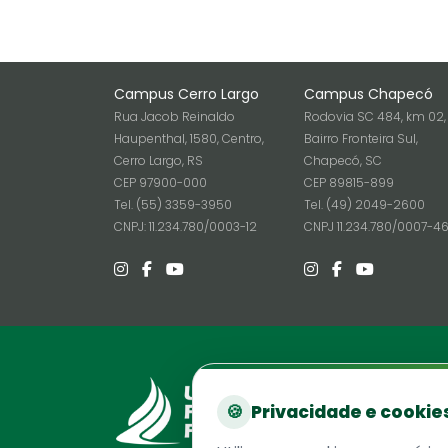
Campus Cerro Largo
Campus Chapecó
Rua Jacob Reinaldo
Rodovia SC 484, km 02,
Haupenthal, 1580, Centro,
Bairro Fronteira Sul,
Cerro Largo, RS
Chapecó, SC
CEP 97900-000
CEP 89815-899
Tel. (55) 3359-3950
Tel. (49) 2049-2600
CNPJ: 11.234.780/0003-12
CNPJ 11.234.780/0007-4
Reito
🍪
Privacidade e cookie
Rodovia
Chapec