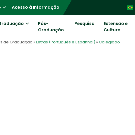
o
Acesso à Informação
Graduação
Pós-
Pesquisa
Extensão e
Graduação
Cultura
os de Graduação
»
Letras (Português e Espanhol)
»
Colegiado