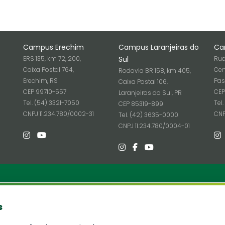
Campus Erechim
Campus Laranjeiras do
Ca
ERS 135, km 72, 200,
Sul
Rua
Caixa Postal 764,
Cen
Rodovia BR 158, km 405,
Erechim, RS
Pas
Caixa Postal 106,
CEP 99710-557
CEP
Laranjeiras do Sul, PR
Tel. (54) 3321-7050
Tel
CEP 85319-899
6
CNPJ 11.234.780/0002-31
CNP
Tel. (42) 3635-0000
CNPJ 11.234.780/0004-01
ria
Informações
s
Site Antigo
 SC 484 - Km 02, Fronteira Sul
ó, SC - Brasil
Ouvidoria