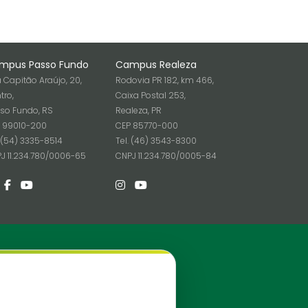
mpus Passo Fundo
Campus Realeza
 Capitão Araújo, 20,
Rodovia PR 182, km 466,
tro,
Caixa Postal 253,
so Fundo, RS
Realeza, PR
 99010-200
CEP 85770-000
. (54) 3335-8514
Tel. (46) 3543-8300
J 11.234.780/0006-65
CNPJ 11.234.780/0005-84
Redes Sociais