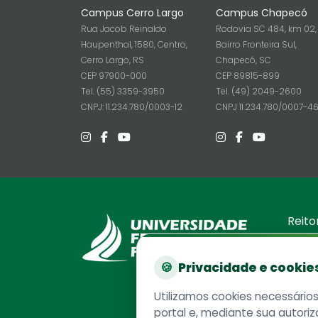
Campus Cerro Largo
Campus Chapecó
Rua Jacob Reinaldo
Rodovia SC 484, km 02,
Haupenthal, 1580, Centro,
Bairro Fronteira Sul,
Cerro Largo, RS
Chapecó, SC
CEP 97900-000
CEP 89815-899
Tel. (55) 3359-3950
Tel. (49) 2049-2600
CNPJ: 11.234.780/0003-12
CNPJ 11.234.780/0007-4
Reito
Rodovia
Chapec
🍪
Privacidade e cookie
CEP 89
Caixa P
Utilizamos cookies necessário
Telefo
portal e, mediante sua autoriz
CNPJ 1