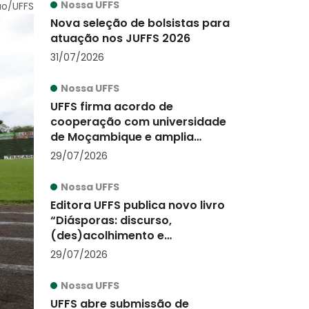
Nossa UFFS
ão/UFFS
Nova seleção de bolsistas para
atuação nos JUFFS 2026
31/07/2026
Nossa UFFS
UFFS firma acordo de
cooperação com universidade
de Moçambique e amplia
ações de internacionalização
29/07/2026
Nossa UFFS
Editora UFFS publica novo livro
“Diásporas: discurso,
(des)acolhimento e
alteridade”
29/07/2026
Nossa UFFS
UFFS abre submissão de