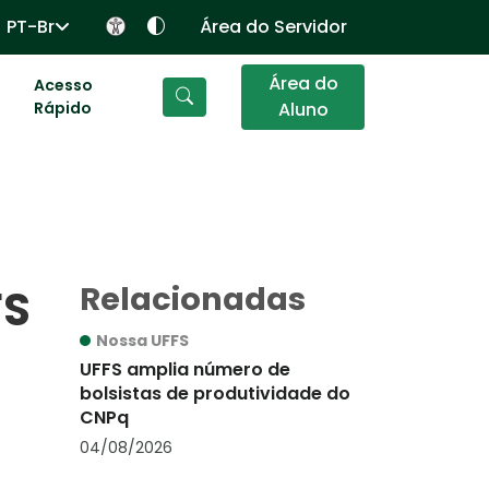
PT-Br
Área do Servidor
Área do
Acesso
Rápido
Aluno
Relacionadas
FS
Nossa UFFS
UFFS amplia número de
bolsistas de produtividade do
CNPq
04/08/2026