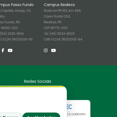
mpus Passo Fundo
Campus Realeza
 Capitão Araújo, 20,
Rodovia PR 182, km 466,
tro,
Caixa Postal 253,
so Fundo, RS
Realeza, PR
 99010-200
CEP 85770-000
. (54) 3335-8514
Tel. (46) 3543-8300
J 11.234.780/0006-65
CNPJ 11.234.780/0005-84
Redes Sociais
Consulte aqui
o cadastro