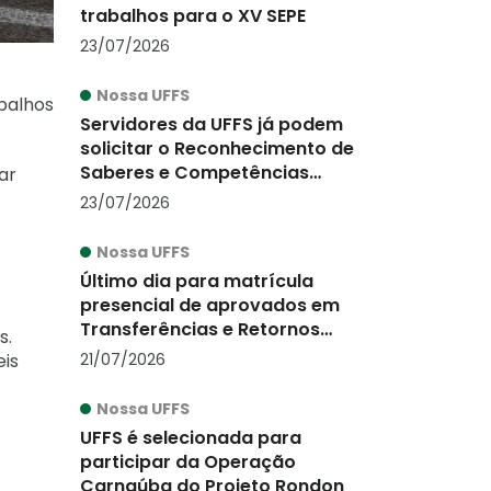
trabalhos para o XV SEPE
23/07/2026
Nossa UFFS
abalhos
Servidores da UFFS já podem
solicitar o Reconhecimento de
Saberes e Competências
ar
(RSC-PCCTAE)
23/07/2026
Nossa UFFS
Último dia para matrícula
presencial de aprovados em
Transferências e Retornos
s.
2026/2
21/07/2026
eis
Nossa UFFS
UFFS é selecionada para
participar da Operação
Carnaúba do Projeto Rondon