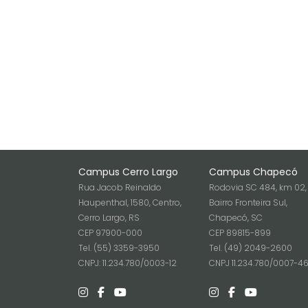
Campus Cerro Largo
Campus Chapecó
Rua Jacob Reinaldo
Rodovia SC 484, km 02,
Haupenthal, 1580, Centro,
Bairro Fronteira Sul,
Cerro Largo, RS
Chapecó, SC
CEP 97900-000
CEP 89815-899
Tel. (55) 3359-3950
Tel. (49) 2049-2600
CNPJ: 11.234.780/0003-12
CNPJ 11.234.780/0007-4