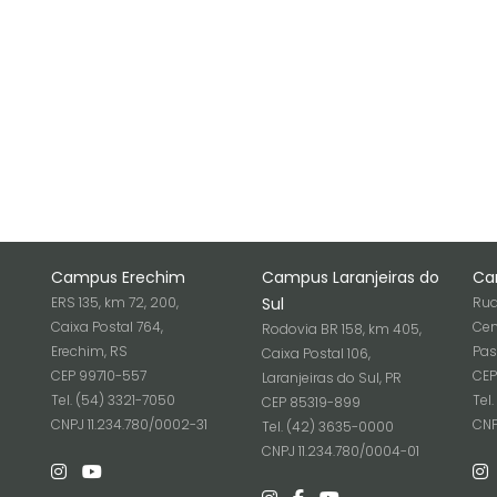
Campus Erechim
Campus Laranjeiras do
Ca
ERS 135, km 72, 200,
Sul
Rua
Caixa Postal 764,
Cen
Rodovia BR 158, km 405,
Erechim, RS
Pas
Caixa Postal 106,
CEP 99710-557
CEP
Laranjeiras do Sul, PR
Tel. (54) 3321-7050
Tel
CEP 85319-899
6
CNPJ 11.234.780/0002-31
CNP
Tel. (42) 3635-0000
CNPJ 11.234.780/0004-01