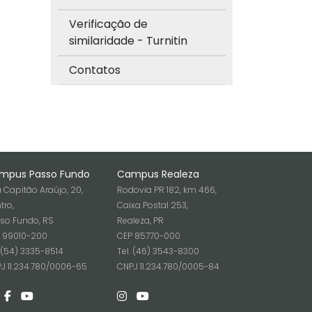
Verificação de
similaridade - Turnitin
Contatos
mpus Passo Fundo
Campus Realeza
 Capitão Araújo, 20,
Rodovia PR 182, km 466,
tro,
Caixa Postal 253,
so Fundo, RS
Realeza, PR
 99010-200
CEP 85770-000
. (54) 3335-8514
Tel. (46) 3543-8300
J 11.234.780/0006-65
CNPJ 11.234.780/0005-84